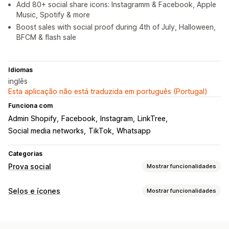
Add 80+ social share icons: Instagramm & Facebook, Apple
Music, Spotify & more
Boost sales with social proof during 4th of July, Halloween,
BFCM & flash sale
Idiomas
inglês
Esta aplicação não está traduzida em português (Portugal)
Funciona com
Admin Shopify
Facebook
Instagram
LinkTree
Social media networks
TikTok
Whatsapp
Categorias
Prova social
Mostrar funcionalidades
Tipos de conteúdo
Selos e ícones
Mostrar funcionalidades
UGC
Fotos
Vídeos
Reels
Hashtags
Avaliações
Tipos de ícones
Opções de apresentação
Personalizado
Redes sociais