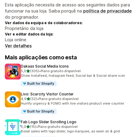
Esta aplicação necessita de acesso aos seguintes dados para
funcionar na sua loja. Saiba porquê na
política de privacidade
do programador.
Ver dados da equipa e de colaboradores:
Proprietário da loja
Ver e editar dados da loja:
Loja online
Ver detalhes
Mais aplicações como esta
Dakaas Social Media Icons
de 5 estrelas
5,0
(305)
•
Plano gratuito disponível
305 total de avaliações
Show Instafeed, Instagram feed, Social bar & Social share icon
Built for Shopify
Livo: Scarcity Visitor Counter
de 5 estrelas
4,9
(32)
•
Plano gratuito disponível
32 total de avaliações
Hurrify urgency & FOMO with live visitors product view counter
Built for Shopify
Fab Logo Slider Scrolling Logo
de 5 estrelas
5,0
(15)
•
Plano gratuito disponível
15 total de avaliações
Boost sales with logo slider, logo marquee, as seen on & grid