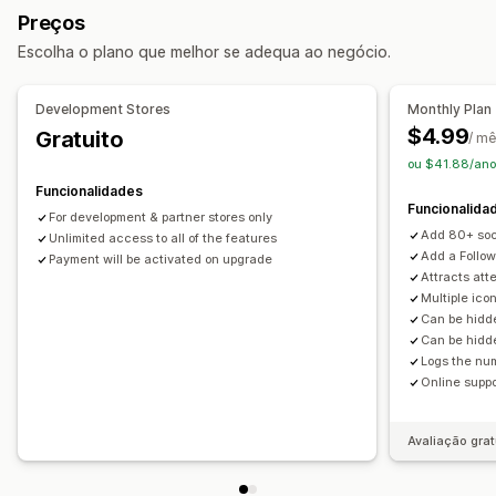
Visitantes únicos
Visitantes recentes
Preços
Personalização
Esquemas personalizados
Ligações sociais
Escolha o plano que melhor se adequa ao negócio.
Animações
Fundos
Margens
Cores
Texto personalizado
Análise de dados
Estilo
Tamanho
Reatividade móvel
Development Stores
Monthly Plan
Rastreio do envolvimento
Rastreio de conversões
Específico do dispositivo
$4.99
Gratuito
/ m
ou $41.88/ano
Posição do ícone
Funcionalidades
Posição manual
Posição automática
Página inicial
Funcionalida
For development & partner stores only
Páginas de destino
Add 80+ soci
Unlimited access to all of the features
Add a Follow
Payment will be activated on upgrade
Attracts att
Multiple ic
Can be hidde
Can be hidde
Logs the num
Online suppo
Avaliação grat