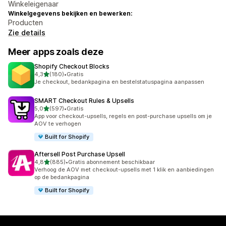
Winkeleigenaar
Winkelgegevens bekijken en bewerken:
Producten
Zie details
Meer apps zoals deze
Shopify Checkout Blocks
van 5 sterren
4,3
(180)
•
Gratis
180 recensies in totaal
Je checkout, bedankpagina en bestelstatuspagina aanpassen
SMART Checkout Rules & Upsells
van 5 sterren
5,0
(597)
•
Gratis
597 recensies in totaal
App voor checkout-upsells, regels en post-purchase upsells om je
AOV te verhogen
Built for Shopify
Aftersell Post Purchase Upsell
van 5 sterren
4,8
(885)
•
Gratis abonnement beschikbaar
885 recensies in totaal
Verhoog de AOV met checkout-upsells met 1 klik en aanbiedingen
op de bedankpagina
Built for Shopify