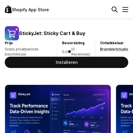
Shopify App Store
StickyJet: Sticky Cart & Buy
Prijs
Beoordeling
Ontwikkelaar
Gratis proefperiode
(0
Brandskitstudio
0,0
beschikbaar
Recensies)
Installeren