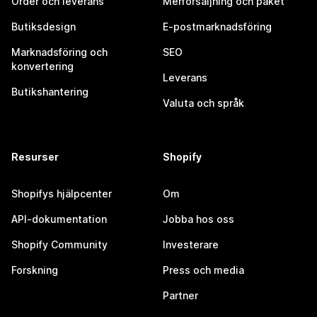
Order och leverans
Merförsäljning och paket
Butiksdesign
E-postmarknadsföring
Marknadsföring och
SEO
konvertering
Leverans
Butikshantering
Valuta och språk
Resurser
Shopify
Shopifys hjälpcenter
Om
API-dokumentation
Jobba hos oss
Shopify Community
Investerare
Forskning
Press och media
Partner