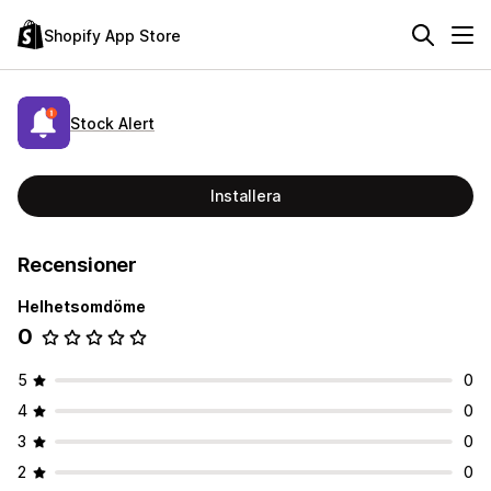
Shopify App Store
Stock Alert
Installera
Recensioner
Helhetsomdöme
0
5
0
4
0
3
0
2
0