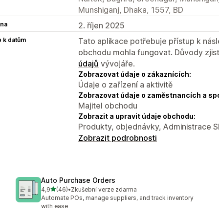
Munshiganj, Dhaka, 1557, BD
na
2. říjen 2025
p k datům
Tato aplikace potřebuje přístup k ná
obchodu mohla fungovat. Důvody zjist
údajů
vývojáře.
Zobrazovat údaje o zákaznících:
Údaje o zařízení a aktivitě
Zobrazovat údaje o zaměstnancích a sp
Majitel obchodu
Zobrazit a upravit údaje obchodu:
Produkty, objednávky, Administrace S
Zobrazit podrobnosti
Auto Purchase Orders
z 5 hvězd
4,9
(46)
•
Zkušební verze zdarma
Celkový počet recenzí: 46
Automate POs, manage suppliers, and track inventory
with ease