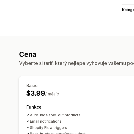
Katego
Cena
Vyberte si tarif, který nejlépe vyhovuje vašemu po
Basic
$3.99
/ měsíc
Funkce
Auto-hide sold-out products
Email notifications
Shopify Flow triggers
Back-in-stock storefront widget