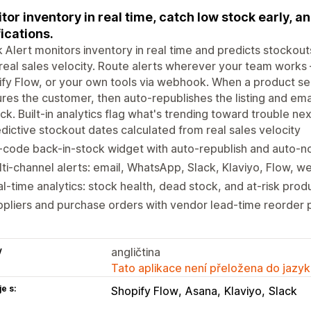
tor inventory in real time, catch low stock early, 
fications.
 Alert monitors inventory in real time and predicts stockout
real sales velocity. Route alerts wherever your team works 
fy Flow, or your own tools via webhook. When a product sel
res the customer, then auto-republishes the listing and e
ck. Built-in analytics flag what's trending toward trouble nex
dictive stockout dates calculated from real sales velocity
code back-in-stock widget with auto-republish and auto-no
ti-channel alerts: email, WhatsApp, Slack, Klaviyo, Flow, 
l-time analytics: stock health, dead stock, and at-risk prod
pliers and purchase orders with vendor lead-time reorder 
y
angličtina
Tato aplikace není přeložena do jazyk
e s:
Shopify Flow
Asana
Klaviyo
Slack