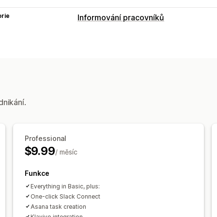
rie
Informování pracovníků
Typy notifikací
Upozornění týkající se skladových zá
Přizpůsobení
Více kanálů
dnikání.
Professional
$9.99
/ měsíc
Funkce
Everything in Basic, plus:
One-click Slack Connect
Asana task creation
Klaviyo integration