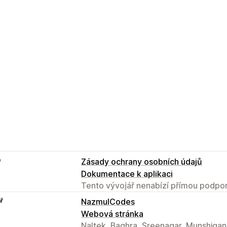
e
Zásady ochrany osobních údajů
Dokumentace k aplikaci
Tento vývojář nenabízí přímou podpor
ř
NazmulCodes
Webová stránka
Naltek, Baghra, Sreenagar, Munshiganj