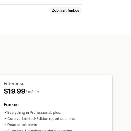
Zobrazit funkce
sob
Notifikace dodavatelů
Enterprise
$19.99
/ měsíc
Funkce
Everything in Professional, plus:
Core vs. Limited-Edition report sections
Dead stock alerts
Suppliers & purchase order generation