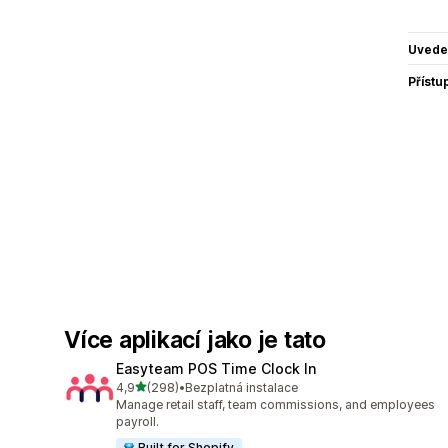
Uvede
Přístu
Více aplikací jako je tato
Easyteam POS Time Clock In
z 5 hvězd
4,9
(298)
•
Bezplatná instalace
Celkový počet recenzí: 298
Manage retail staff, team commissions, and employees
payroll.
Built for Shopify