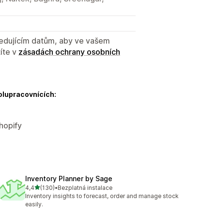
sledujícím datům, aby ve vašem
íte v
zásadách ochrany osobních
olupracovnících:
hopify
Inventory Planner by Sage
z 5 hvězd
4,4
(130)
•
Bezplatná instalace
Celkový počet recenzí: 130
Inventory insights to forecast, order and manage stock
easily.