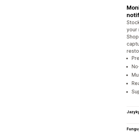
Moni
noti
Stock
your 
Shopi
captu
resto
Pre
No-
Mul
Rea
Sup
Jazyk
Funguj