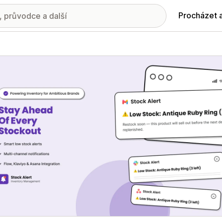
Procházet 
ie propagovaných obrázků