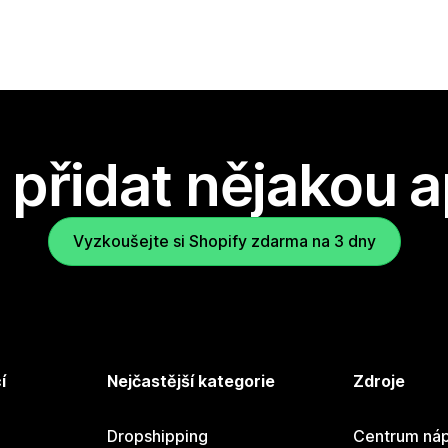
přidat nějakou a
Vyzkoušejte si Shopify zdarma na 3 dny
í
Nejčastější kategorie
Zdroje
Dropshipping
Centrum náp