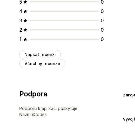
5
0
4
0
3
0
2
0
1
0
Napsat recenzi
Všechny recenze
Podpora
Zdroj
Podporu k aplikaci poskytuje
NazmulCodes.
Vývojá