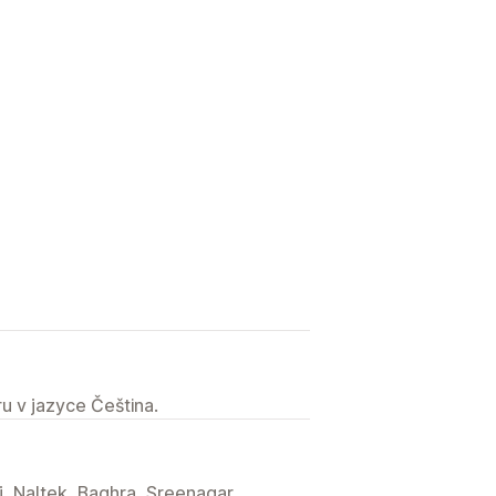
u v jazyce Čeština.
, Naltek, Baghra, Sreenagar,