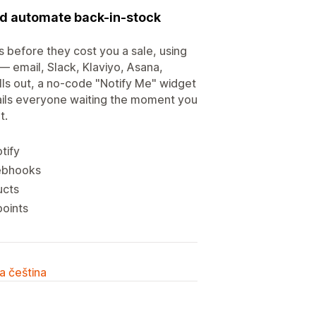
and automate back-in-stock
s before they cost you a sale, using
— email, Slack, Klaviyo, Asana,
ls out, a no-code "Notify Me" widget
mails everyone waiting the moment you
t.
tify
webhooks
ucts
points
a čeština