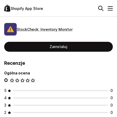
Shopify App Store
StockCheck: Inventory Monitor
Zainstaluj
Recenzje
Ogólna ocena
0
5
0
4
0
3
0
2
0