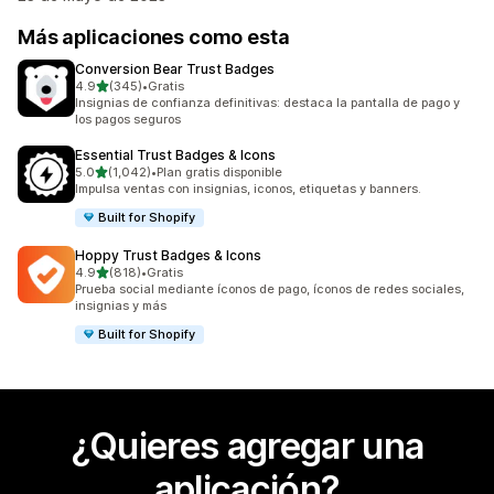
Más aplicaciones como esta
Conversion Bear Trust Badges
de 5 estrellas
4.9
(345)
•
Gratis
345 reseñas en total
Insignias de confianza definitivas: destaca la pantalla de pago y
los pagos seguros
Essential Trust Badges & Icons
de 5 estrellas
5.0
(1,042)
•
Plan gratis disponible
1042 reseñas en total
Impulsa ventas con insignias, iconos, etiquetas y banners.
Built for Shopify
Hoppy Trust Badges & Icons
de 5 estrellas
4.9
(818)
•
Gratis
818 reseñas en total
Prueba social mediante íconos de pago, íconos de redes sociales,
insignias y más
Built for Shopify
¿Quieres agregar una
aplicación?