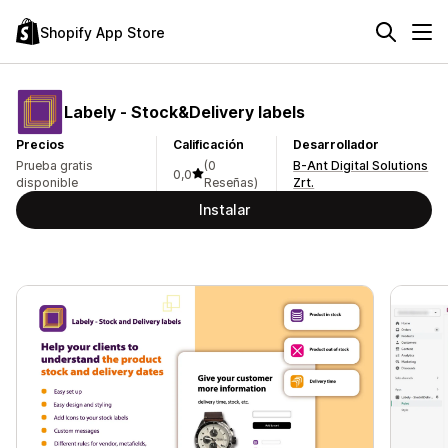
Shopify App Store
Labely ‑ Stock&Delivery labels
Precios
Calificación
Desarrollador
Prueba gratis
(0
B-Ant Digital Solutions
0,0
disponible
Reseñas)
Zrt.
Instalar