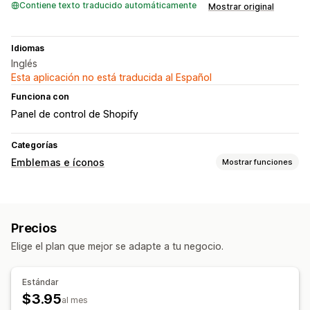
Contiene texto traducido automáticamente
Mostrar original
Idiomas
Inglés
Esta aplicación no está traducida al Español
Funciona con
Panel de control de Shopify
Categorías
Emblemas e íconos
Mostrar funciones
Tipos de íconos
Características del producto
Precios
Personalización
Elige el plan que mejor se adapte a tu negocio.
Texto personalizado
Posición del ícono
Estándar
$3.95
Páginas de producto
al mes