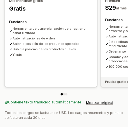
Imágenes e informes
Merchandiser gratis
Premium
Edición masiva
Recomendaciones de IA
Pruebas A/B
$29
Gratis
Panel de control de informes y estadísticas
al mes
Funciones
Funciones
Herramienta 
Herramienta de comercialización de arrastrar y
arrastrar y s
soltar ilimitada
Automatizac
Automatizaciones de orden
Estadísticas
Bajar la posición de los productos agotados
rendimiento
Subir la posición de los productos nuevos
Ordenar por
Y más
Creador y a
colecciones
100.000 ses
Prueba gratis 
Contiene texto traducido automáticamente
Mostrar original
Todos los cargos se facturan en USD. Los cargos recurrentes y por uso
se facturan cada 30 días.