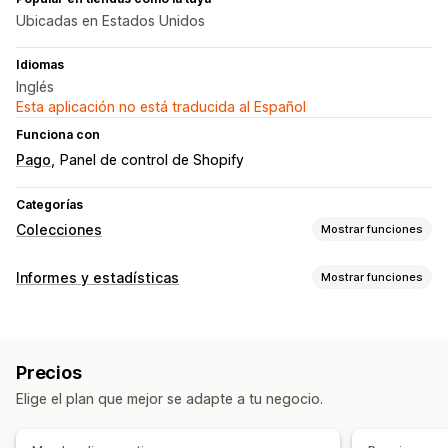
Ubicadas en Estados Unidos
Idiomas
Inglés
Esta aplicación no está traducida al Español
Funciona con
Pago
Panel de control de Shopify
Categorías
Colecciones
Mostrar funciones
Acciones de clasificación
Informes y estadísticas
Mostrar funciones
Automatizada
Manual
Reglas personalizadas
Comportamiento de los clientes
Fijar productos
Arrastrar y soltar
Bajar
Ocultar productos
Seguimiento de actividad
Seguimiento de eventos
Agrupar productos
Precios
Marketing y ventas
Gestión de colecciones
Elige el plan que mejor se adapte a tu negocio.
Información útil de IA
Informes y estadísticas de pago
Actualizaciones en tiempo real
Informes y estadísticas
Creación de colecciones
Etiquetas
Segmentos