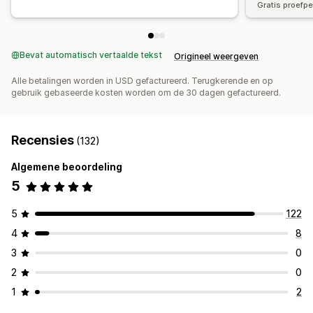
Gratis proefp
Bevat automatisch vertaalde tekst
Origineel weergeven
Alle betalingen worden in USD gefactureerd. Terugkerende en op
gebruik gebaseerde kosten worden om de 30 dagen gefactureerd.
Recensies
(132)
Algemene beoordeling
5
5
122
4
8
3
0
2
0
1
2