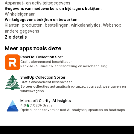
Apparaat- en activiteitsgegevens
Gegevens van medewerkers en bijdragers bekijken:
Winkeleigenaar
Winkelgegevens bekijken en bewerken:
Klanten, producten, bestellingen, winkelanalytics, Webshop,
andere gegevens
Zie details
Meer apps zoals deze
RankFlo: Collection Sort
Gratis abonnement beschikbaar
RankFlo - Slimme collectiesortering en merchandising
ShelfUp Collection Sorter
Gratis abonnement beschikbaar
Sorteer collecties automatisch op omzet, voorraad, weergaven en
winkelwagens.
Microsoft Clarity: AI Insights
van 5 sterren
4,6
(1.823)
•
Gratis
1823 recensies in totaal
Optimaliseer conversies met AI-analyses, opnamen en heatmaps