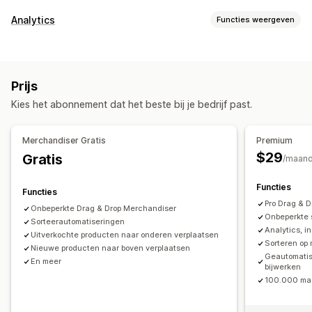
Sorteeracties
Analytics
Functies weergeven
Geautomatiseerd
Handmatig
Aangepaste regels
Klantgedrag
Producten pinnen
Slepen en neerzetten
Activiteiten volgen
Evenementen volgen
Verder naar beneden zetten
Producten verbergen
Prijs
Producten groeperen
Marketing en verkopen
Kies het abonnement dat het beste bij je bedrijf past.
AI-inzichten
Checkoutanalytics
Collectiebeheer
Updates in real time
Analytics
Collectie aanmaken
Beeldmateriaal en rapporten
Merchandiser Gratis
Premium
Tagging
Segmenten
Bulkbewerking
AI-aanbevelingen
$29
Gratis
Analyticsdashboard
/maan
A/B-testen
Functies
Functies
Pro Drag & 
Onbeperkte Drag & Drop Merchandiser
Onbeperkte 
Sorteerautomatiseringen
Analytics, i
Uitverkochte producten naar onderen verplaatsen
Sorteren op
Nieuwe producten naar boven verplaatsen
Geautomatis
En meer
bijwerken
100.000 maa