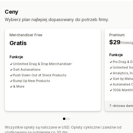
Śledzenie aktywności
Śledzenie wydarzeń
Przenoszenie na dół
Ukrywanie produktów
Ceny
Grupowanie produktów
Marketing i sprzedaż
Wybierz plan najlepiej dopasowany do potrzeb firmy.
Analiza AI
Analizy realizacji zakupu
Zarządzanie kolekcjami
Śledzenie w czasie rzeczywistym
Analizy
Materiały wizualne i raporty
Merchandiser Free
Premium
Tworzenie kolekcji
Oznaczanie
Segmenty
$29
Gratis
Analizy pulpitu
/miesi
Edycja zbiorcza
Rekomendacje AI
Testy A/B
Funkcje
Funkcje
Pro Drag & 
Unlimited Drag & Drop Merchandiser
Unlimited So
Sort Automations
Analytics, I
Push Down Out of Stock Products
Sort by Meta
Bump Up New Products
Automated C
& More
100k Monthl
7-dniowa dar
Wszystkie opłaty są naliczane w USD. Opłaty cykliczne i zależne od
użytkowania są pobierane co 30 dni.