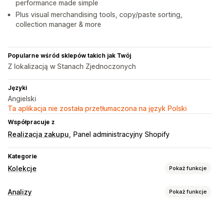
performance made simple
Plus visual merchandising tools, copy/paste sorting,
collection manager & more
Popularne wśród sklepów takich jak Twój
Z lokalizacją w Stanach Zjednoczonych
Języki
Angielski
Ta aplikacja nie została przetłumaczona na język Polski
Współpracuje z
Realizacja zakupu
Panel administracyjny Shopify
Kategorie
Kolekcje
Pokaż funkcje
Sortowanie
Analizy
Pokaż funkcje
Automatyczne
Ręczna
Reguły niestandardowe
Zachowanie klientów
Przypinanie produktów
Przeciągnij i upuść