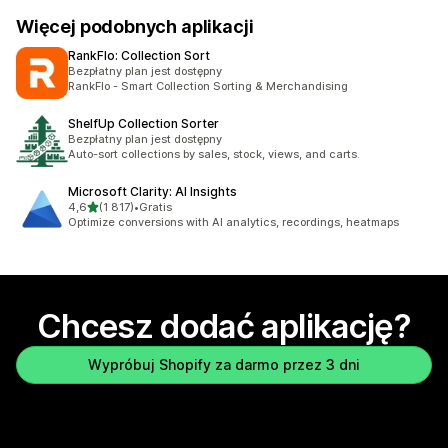
Więcej podobnych aplikacji
RankFlo: Collection Sort
Bezpłatny plan jest dostępny
RankFlo - Smart Collection Sorting & Merchandising
ShelfUp Collection Sorter
Bezpłatny plan jest dostępny
Auto-sort collections by sales, stock, views, and carts.
Microsoft Clarity: AI Insights
na 5 gwiazdek
4,6
(1 817)
•
Gratis
Łączna liczba recenzji: 1817
Optimize conversions with AI analytics, recordings, heatmaps
Chcesz dodać aplikację?
Wypróbuj Shopify za darmo przez 3 dni