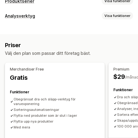
Produktserier
Visa funktioner
Sorteringsåtgärder
Analysverktyg
Visa funktioner
Automatiserat
Manuell
Anpassade regler
Kundbeteende
Lägg till produkter
Dra och släpp
Tryck ned
Aktivitetsspårning
Händelsespårning
Dölj produkter
Gruppera produkter
Priser
Marknadsföring och försäljning
Hantering av produktserier
Välj den plan som passar ditt företag bäst.
AI-insikter
Kassaanalys
Uppdateringar i realtid
Analysverktyg
Skapande av produktserier
Taggning
Segment
Diagram och rapporter
Merchandiser Free
Premium
Massredigering
AI-rekommendationer
A/B-testning
$29
Gratis
Analyspanel
/måna
Funktioner
Funktioner
Dra och släp
Obegränsat dra och släpp-verktyg för
Obegränsade
varuexponering
Analyser, in
Sorteringsautomatiseringar
Sortera efte
Flytta ned produkter som är slut i lager
Skapa/uppda
Flytta upp nya produkter
100 000 an
Med mera