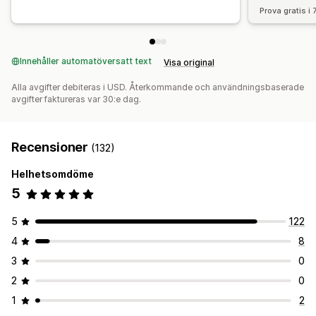
Prova gratis i
Innehåller automatöversatt text
Visa original
Alla avgifter debiteras i USD. Återkommande och användningsbaserade
avgifter faktureras var 30:e dag.
Recensioner
(132)
Helhetsomdöme
5
5
122
4
8
3
0
2
0
1
2