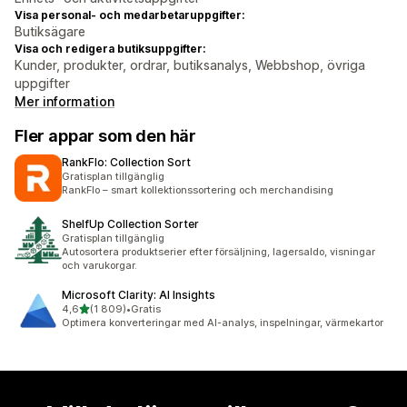
Visa personal- och medarbetaruppgifter:
Butiksägare
Visa och redigera butiksuppgifter:
Kunder, produkter, ordrar, butiksanalys, Webbshop, övriga
uppgifter
Mer information
Fler appar som den här
RankFlo: Collection Sort
Gratisplan tillgänglig
RankFlo – smart kollektionssortering och merchandising
ShelfUp Collection Sorter
Gratisplan tillgänglig
Autosortera produktserier efter försäljning, lagersaldo, visningar
och varukorgar.
Microsoft Clarity: AI Insights
av 5 stjärnor
4,6
(1 809)
•
Gratis
1809 recensioner totalt
Optimera konverteringar med AI-analys, inspelningar, värmekartor