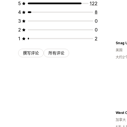
5
122
4
8
3
0
2
0
1
2
Snag 
美国
撰写评论
所有评论
大约2
West C
加拿大
5天 