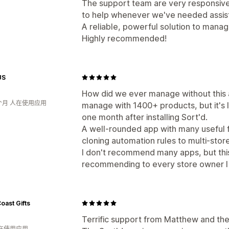
The support team are very responsive
to help whenever we've needed assis
A reliable, powerful solution to mana
Highly recommended!
US
How did we ever manage without this 
个月 人在使用应用
manage with 1400+ products, but it's
one month after installing Sort'd.
A well-rounded app with many useful f
cloning automation rules to multi-stor
I don't recommend many apps, but this 
recommending to every store owner I
oast Gifts
Terrific support from Matthew and the
人在使用应用