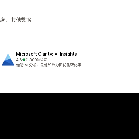
商店、 其他数据
Microsoft Clarity: AI Insights
星（满分 5 星）
4.6
(1,800)
•
免费
总共 1800 条评论
借助 AI 分析、录像和热力图优化转化率