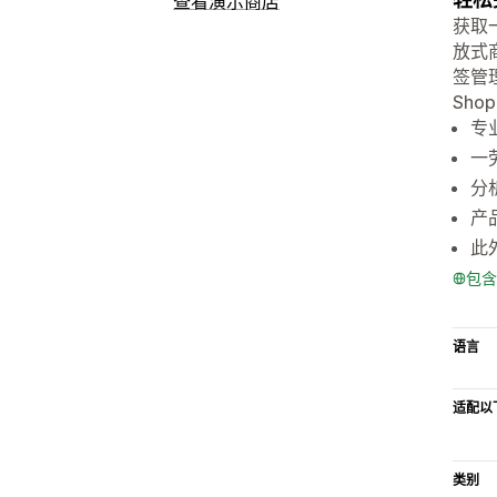
查看演示商店
获取
放式
签管
Sho
专
一
分
产
此
包含
语言
适配以
类别