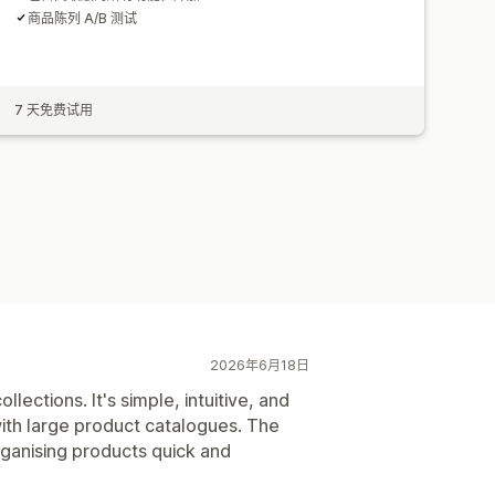
商品陈列 A/B 测试
7 天免费试用
2026年6月18日
lections. It's simple, intuitive, and
ith large product catalogues. The
ganising products quick and