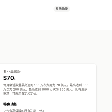
显示功能
放
下推
隐藏产品
组合产品
分
批量编辑
AI 建议
A/B 测试
专业高级版
$70
/月
每月会话数量最高达到 100 万次费用为 70 美元，最高达到 500
万次为 200 美元，最高达到 1000 万次为 350 美元。如有更多
需求，可采用自定义定价。
特色功能
包含高级版的所有功能，外加：