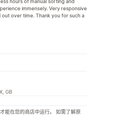
less hours of manual sorting and
perience immensely. Very responsive
 out over time. Thank you for such a
X, GB
才能在您的商店中运行。 如需了解原