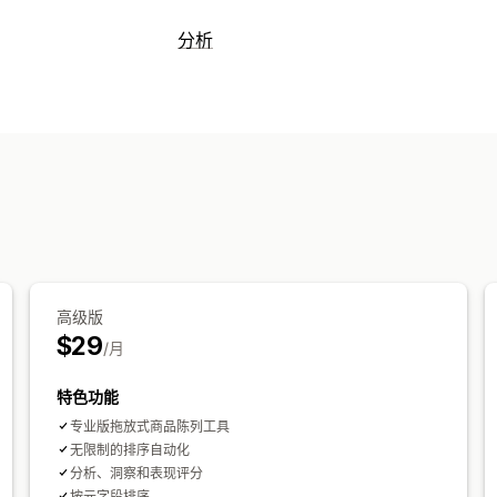
排序操作
分析
自动化
手动
自定义规则
置顶产品
拖
客户行为
产品系列管理
活动跟踪
事件跟踪
实时更新
分析
产品系列创建
标记
细
营销和销售
AI 洞察
结账分析
视觉和报告
分析控制面板
高级版
$29
/月
特色功能
专业版拖放式商品陈列工具
无限制的排序自动化
分析、洞察和表现评分
按元字段排序