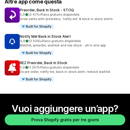
Altre app come questa
Preorder, Back In Stock ‑ STOQ
stelle su 5
5,0
(3.471)
•
Piano gratuito disponibile
3471 recensioni totali
Grow sales with preorders, 'notify me' & back in stock alerts
Built for Shopify
Notify Me! Back in Stock Alert
stelle su 5
4,9
(3.509)
•
Piano gratuito disponibile
3509 recensioni totali
Waitlist, preorder, wishlist and low stock - all in one app.
Built for Shopify
REZ Preorder, Back In Stock
stelle su 5
5,0
(1.357)
•
Piano gratuito disponibile
1357 recensioni totali
Do pre order, notify me, back in stock alert, restock waitlist
Built for Shopify
Vuoi aggiungere un’app?
Prova Shopify gratis per tre giorni