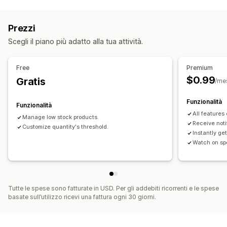
Notifiche
Scorte ridotte
Esaurito
Prezzi
Personalizzazione
Scegli il piano più adatto alla tua attività.
Impostazioni degli avvisi
Analisi e report
Free
Premium
$0.99
Gratis
Report sulle scorte
/me
Funzionalità
Funzionalità
All features 
Manage low stock products.
Receive noti
Customize quantity's threshold.
Instantly get
Watch on spe
Tutte le spese sono fatturate in USD. Per gli addebiti ricorrenti e le spese
basate sull’utilizzo ricevi una fattura ogni 30 giorni.