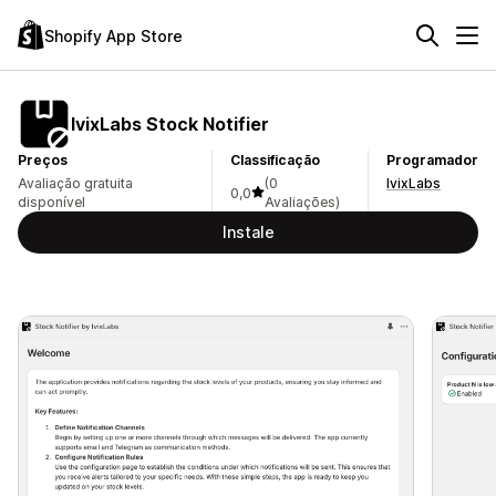
Shopify App Store
IvixLabs Stock Notifier
Preços
Classificação
Programador
Avaliação gratuita
(0
IvixLabs
0,0
disponível
Avaliações)
Instale