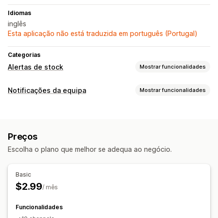
Idiomas
inglês
Esta aplicação não está traduzida em português (Portugal)
Categorias
Alertas de stock
Mostrar funcionalidades
Notificações
Notificações da equipa
Mostrar funcionalidades
Alertas automáticos
Alertas manuais
Stock baixo
E-mail
Tipos de notificação
Esgotado
Alertas de stock
Alertas personalizados
Personalização
Preços
Personalização
Definições de alerta
Escolha o plano que melhor se adequa ao negócio.
Regras de notificação
Notificações em lote
Vários canais
Basic
$2.99
/ mês
Funcionalidades