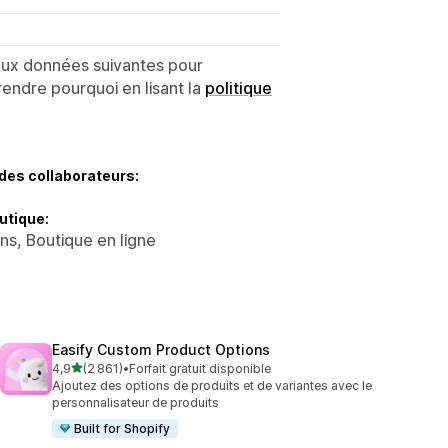
 aux données suivantes pour
endre pourquoi en lisant la
politique
des collaborateurs:
utique:
ns, Boutique en ligne
Easify Custom Product Options
étoile(s) sur 5
4,9
(2 861)
•
Forfait gratuit disponible
2861 avis au total
Ajoutez des options de produits et de variantes avec le
personnalisateur de produits
Built for Shopify