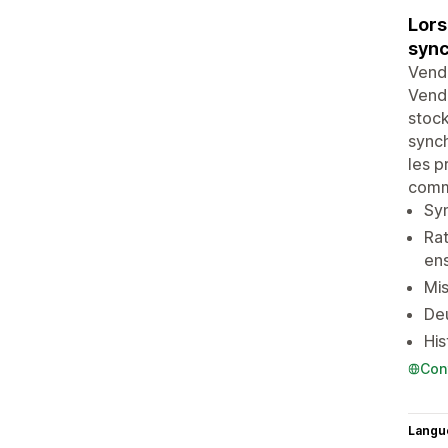
Lors
sync
Vende
Vende
stock
synch
les p
comma
Syn
Rat
en
Mis
De
His
Con
Langu