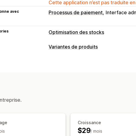
Cette application n’est pas traduite en
ionne avec
Processus de paiement
Interface adm
ories
Optimisation des stocks
Gestion des stocks
Variantes de produits
Suivi des stocks
Synchronisation des
Stock
Alertes de niveau de stock faible
Dis
Mises à jour automatiques
ntreprise.
age
Croissance
$29
ois
/ mois