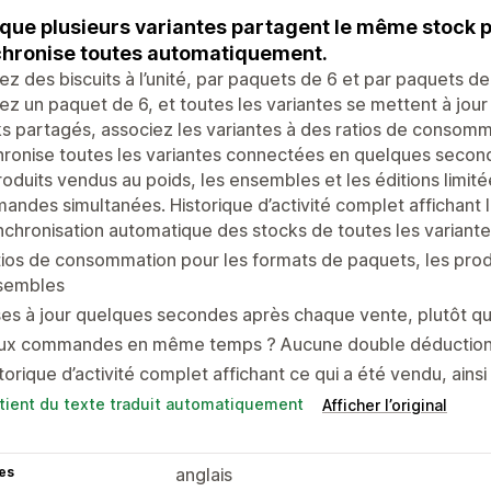
que plusieurs variantes partagent le même stock p
hronise toutes automatiquement.
z des biscuits à l’unité, par paquets de 6 et par paquets de
z un paquet de 6, et toutes les variantes se mettent à jour
s partagés, associez les variantes à des ratios de consomm
ronise toutes les variantes connectées en quelques seconde
roduits vendus au poids, les ensembles et les éditions limi
ndes simultanées. Historique d’activité complet affichant l
chronisation automatique des stocks de toutes les variantes
ios de consommation pour les formats de paquets, les produ
sembles
es à jour quelques secondes après chaque vente, plutôt que
ux commandes en même temps ? Aucune double déduction 
torique d’activité complet affichant ce qui a été vendu, ains
tient du texte traduit automatiquement
Afficher l’original
es
anglais