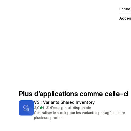
Lance
Accès
Plus d’applications comme celle-ci
VSI: Variants Shared Inventory
étoile(s) sur 5
3,0
(13)
•
Essai gratuit disponible
13 avis au total
Centraliser le stock pour les variantes partagées entre
plusieurs produits.