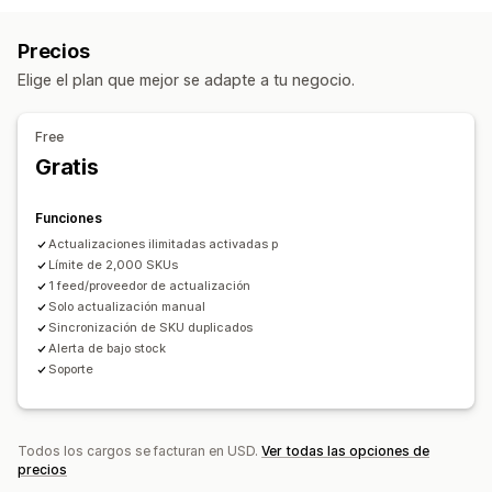
Sincronización de precios
Sincronización de productos
Precios
Detalles del producto
Variantes
SKU
Sincronización bidireccional
Sincronización en tiempo real
Precios
Códigos de barras
Múltiples tiendas
Automático
Manual
Sincronización programada
Elige el plan que mejor se adapte a tu negocio.
Masivo
En tiempo real
Programado
Personalizado
Migración de datos
Notificaciones e informes
Exportación masiva
Importación masiva
Free
Alertas automatizadas
Alertas de correo electrónico
Exportación programada
Importación programada
Gratis
Informes de errores
Informes históricos
FTP/SFTP
Soporte para archivos grandes
CSV
Alertas de inventario
Alertas de existencias bajas
Actualizaciones masivas
Inventario
Metacampos
Funciones
Importación y exportación de datos
Estado en tiempo real
Productos
Actualizaciones ilimitadas activadas p
Registros detallados
Límite de 2,000 SKUs
1 feed/proveedor de actualización
Solo actualización manual
Sincronización de SKU duplicados
Alerta de bajo stock
Soporte
Todos los cargos se facturan en USD.
Ver todas las opciones de
precios