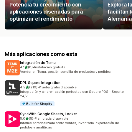
Potencia tu crecimiento con
Explora l
aplicaciones diseñadas para
facilitan
optimizar el rendimiento
Alemania
Más aplicaciones como esta
Integración de Temu
de 5 estrellas
4.1
(8)
•
Instalación gratuita
8 reseñas en total
Vender en Temu: gestión sencilla de productos y pedidos
DPL Square Integration
de 5 estrellas
4.9
(219)
•
Prueba gratis disponible
219 reseñas en total
Integración y sincronización perfectas con Square POS - Soporte
24/7
Built for Shopify
SyncWith Google Sheets, Looker
de 5 estrellas
5.0
(5)
•
Plan gratis disponible
5 reseñas en total
Informe personalizado sobre ventas, inventario, exportación de
pedidos y analíticas