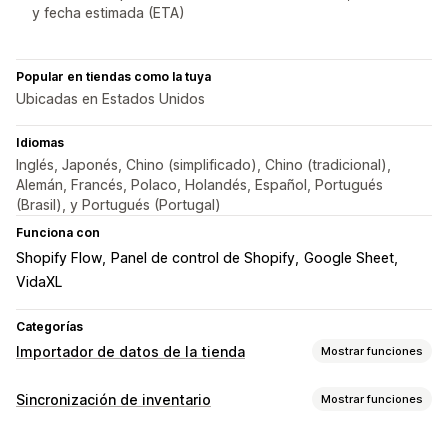
y fecha estimada (ETA)
Popular en tiendas como la tuya
Ubicadas en Estados Unidos
Idiomas
Inglés, Japonés, Chino (simplificado), Chino (tradicional),
Alemán, Francés, Polaco, Holandés, Español, Portugués
(Brasil), y Portugués (Portugal)
Funciona con
Shopify Flow
Panel de control de Shopify
Google Sheet
VidaXL
Categorías
Importador de datos de la tienda
Mostrar funciones
Sincronización de datos
Sincronización de inventario
Mostrar funciones
Actualización automática
Sincronización de inventario
Tipos de sincronización