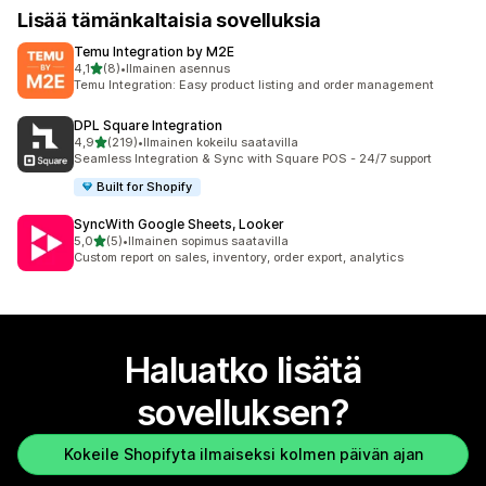
Lisää tämänkaltaisia sovelluksia
Temu Integration by M2E
/ 5 tähteä
4,1
(8)
•
Ilmainen asennus
8 arvostelua yhteensä
Temu Integration: Easy product listing and order management
DPL Square Integration
/ 5 tähteä
4,9
(219)
•
Ilmainen kokeilu saatavilla
219 arvostelua yhteensä
Seamless Integration & Sync with Square POS - 24/7 support
Built for Shopify
SyncWith Google Sheets, Looker
/ 5 tähteä
5,0
(5)
•
Ilmainen sopimus saatavilla
5 arvostelua yhteensä
Custom report on sales, inventory, order export, analytics
Haluatko lisätä
sovelluksen?
Kokeile Shopifyta ilmaiseksi kolmen päivän ajan