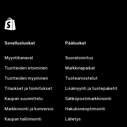
Sovellusluokat
Pääluokat
Myyntikanavat
Suoratoimitus
Tuotteiden etsiminen
Markkinapaikat
Tuotteiden myyminen
Tuotearvostelut
Tilaukset ja toimitukset
Lisämyynti ja tuotepaketit
Kaupan suunnittelu
Sähköpostimarkkinointi
Markkinointi ja konversio
Hakukoneoptimointi
Kaupan hallinnointi
Lähetys