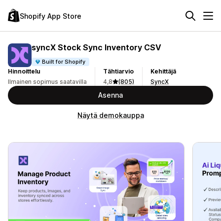
Shopify App Store
syncX Stock Sync Inventory CSV
Built for Shopify
Hinnoittelu
Tähtiarvio
Kehittäjä
Ilmainen sopimus saatavilla
4,8
(805)
SyncX
Asenna
Näytä demokauppa