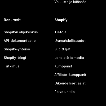
Valuutta ja käännös
Resurssit
Shopify
Shopifyn ohjekeskus
Tietoja
API-dokumentaatio
Uramahdollisuudet
Shopify-yhteisö
Sijoittajat
Shopify-blogi
Lehdistö ja media
Tutkimus
Kumppanit
Affiliate-kumppanit
Oikeudelliset asiat
Palvelun tila