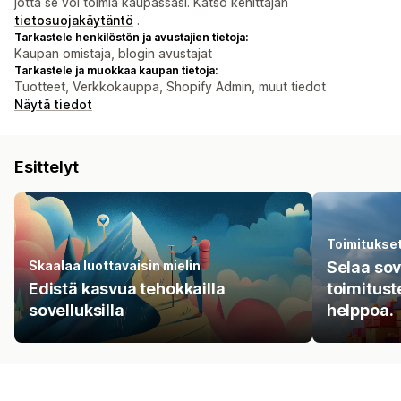
jotta se voi toimia kaupassasi. Katso kehittäjän
tietosuojakäytäntö
.
Tarkastele henkilöstön ja avustajien tietoja:
Kaupan omistaja, blogin avustajat
Tarkastele ja muokkaa kaupan tietoja:
Tuotteet, Verkkokauppa, Shopify Admin, muut tiedot
Näytä tiedot
Esittelyt
Toimitukse
Skaalaa luottavaisin mielin
Selaa sove
Edistä kasvua tehokkailla
toimitust
sovelluksilla
helppoa.