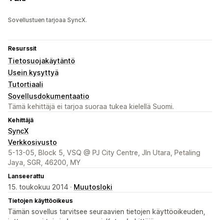
Sovellustuen tarjoaa SyncX.
Resurssit
Tietosuojakäytäntö
Usein kysyttyä
Tutortiaali
Sovellusdokumentaatio
Tämä kehittäjä ei tarjoa suoraa tukea kielellä Suomi.
Kehittäjä
SyncX
Verkkosivusto
5-13-05, Block 5, VSQ @ PJ City Centre, Jln Utara, Petaling
Jaya, SGR, 46200, MY
Lanseerattu
15. toukokuu 2014 ·
Muutosloki
Tietojen käyttöoikeus
Tämän sovellus tarvitsee seuraavien tietojen käyttöoikeuden,