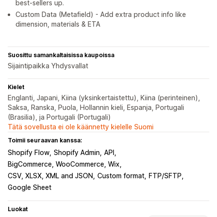
best-sellers up.
Custom Data (Metafield) - Add extra product info like
dimension, materials & ETA
Suosittu samankaltaisissa kaupoissa
Sijaintipaikka Yhdysvallat
Kielet
Englanti, Japani, Kiina (yksinkertaistettu), Kiina (perinteinen),
Saksa, Ranska, Puola, Hollannin kieli, Espanja, Portugali
(Brasilia), ja Portugali (Portugali)
Tätä sovellusta ei ole käännetty kielelle Suomi
Toimii seuraavan kanssa:
Shopify Flow
Shopify Admin
API
BigCommerce, WooCommerce, Wix
CSV, XLSX, XML and JSON
Custom format
FTP/SFTP
Google Sheet
Luokat