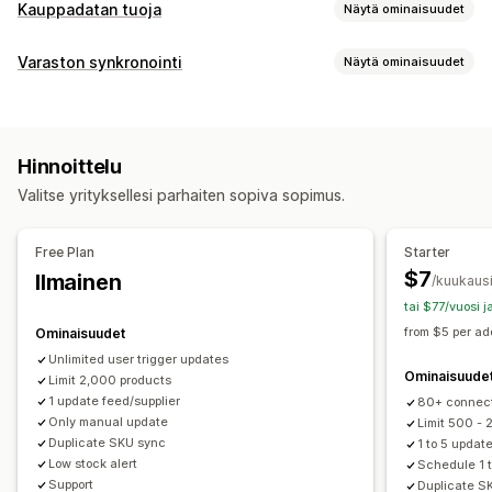
Kauppadatan tuoja
Näytä ominaisuudet
Tietojen synkronointi
Varaston synkronointi
Näytä ominaisuudet
Automaattiset päivitykset
Varaston synkronointi
Synkronoinnin tyyppi
Hintojen synkronointi
Tuotteiden synkronointi
Hinnat
Tuotteen tiedot
Versiot
SKU-koodit
Viivakoodit
Kahdensuuntainen synkronointi
Hinnoittelu
Useat kaupat
Automaattinen
Manuaalinen
Reaaliaikainen synkronointi
Ajastettu synkronointi
Valitse yrityksellesi parhaiten sopiva sopimus.
Joukkosynkronointi
Reaaliaikainen
Ajastettu
Mukautettu
Tietojen siirto
Ilmoitukset ja raportit
Joukkovienti
Joukkotuonti
Ajastettu vienti
Free Plan
Starter
Automaattiset ilmoitukset
Sähköposti-ilmoitukset
Ajastettu tuonti
FTP/SFTP
Suurten tiedostojen tuki
CSV
$7
Ilmainen
/kuukaus
Virheraportit
Historialliset raportit
Varastoilmoitukset
Joukkopäivitykset
Varasto
Metakentät
Tuotteet
tai $77/vuosi 
Ilmoitukset loppumassa olevista tuotteista
from $5 per ad
Ominaisuudet
Tietojen tuonti ja vienti
Reaaliaikainen tila
Unlimited user trigger updates
Ominaisuude
Yksityiskohtaiset lokit
Limit 2,000 products
1 update feed/supplier
80+ connec
Only manual update
Limit 500 -
Duplicate SKU sync
1 to 5 updat
Low stock alert
Schedule 1 t
Support
Duplicate S