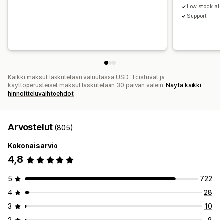
Low stock al
Support
Kaikki maksut laskutetaan valuutassa USD. Toistuvat ja
käyttöperusteiset maksut laskutetaan 30 päivän välein.
Näytä kaikki
hinnoitteluvaihtoehdot
Arvostelut
(805)
Kokonaisarvio
4,8
5
722
4
28
3
10
2
8