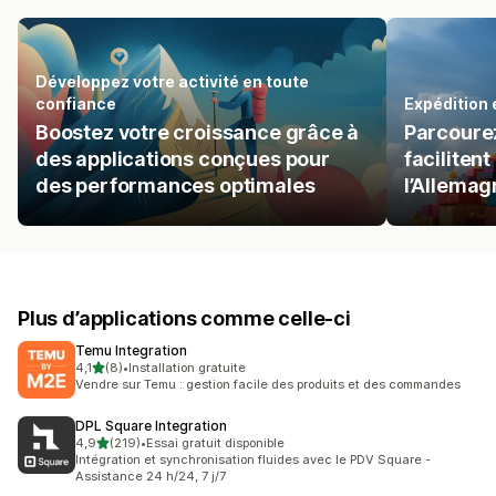
Développez votre activité en toute
confiance
Expédition
Boostez votre croissance grâce à
Parcourez
des applications conçues pour
facilitent
des performances optimales
l’Allemag
Plus d’applications comme celle-ci
Temu Integration
étoile(s) sur 5
4,1
(8)
•
Installation gratuite
8 avis au total
Vendre sur Temu : gestion facile des produits et des commandes
DPL Square Integration
étoile(s) sur 5
4,9
(219)
•
Essai gratuit disponible
219 avis au total
Intégration et synchronisation fluides avec le PDV Square -
Assistance 24 h/24, 7 j/7