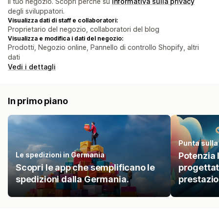
il tuo negozio. Scopri perché su
informativa sulla privacy
degli sviluppatori.
Visualizza dati di staff e collaboratori:
Proprietario del negozio, collaboratori del blog
Visualizza e modifica i dati del negozio:
Prodotti, Negozio online, Pannello di controllo Shopify, altri
dati
Vedi i dettagli
In primo piano
Punta sulla
Le spedizioni in Germania
Potenzia 
Scopri le app che semplificano le
progettat
spedizioni dalla Germania.
prestazio