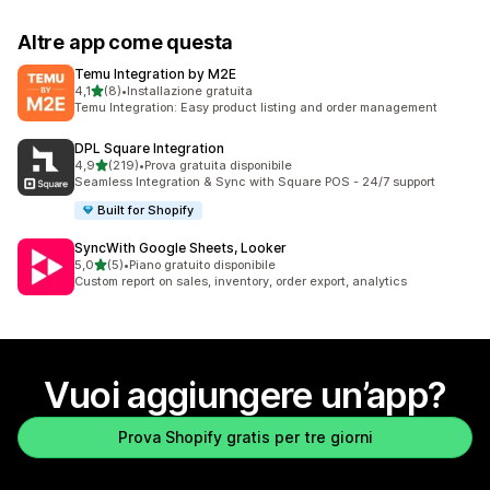
Altre app come questa
Temu Integration by M2E
stelle su 5
4,1
(8)
•
Installazione gratuita
8 recensioni totali
Temu Integration: Easy product listing and order management
DPL Square Integration
stelle su 5
4,9
(219)
•
Prova gratuita disponibile
219 recensioni totali
Seamless Integration & Sync with Square POS - 24/7 support
Built for Shopify
SyncWith Google Sheets, Looker
stelle su 5
5,0
(5)
•
Piano gratuito disponibile
5 recensioni totali
Custom report on sales, inventory, order export, analytics
Vuoi aggiungere un’app?
Prova Shopify gratis per tre giorni