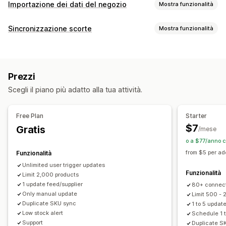
Importazione dei dati del negozio
Mostra funzionalità
Sincronizzazione dei dati
Sincronizzazione scorte
Mostra funzionalità
Aggiornamento automatico
Sincronizzazione delle scorte
Tipo di sincronizzazione
Sincronizzazione dei prezzi
Sincronizzazione dei prodotti
Prezzi
Dettagli del prodotto
Varianti
SKU
Codici a barre
Sincronizzazione bidirezionale
Prezzi
Multistore
Automatica
Manuale
In blocco
In tempo reale
Sincronizzazione in tempo reale
Scegli il piano più adatto alla tua attività.
Programmata
Personalizzata
Sincronizzazione programmata
Notifiche e report
Migrazione dei dati
Free Plan
Starter
Avvisi automatici
Avvisi via email
Report degli errori
Esportazione in blocco
Importazione in blocco
$7
Gratis
/mese
Report dei dati storici
Avvisi sulle scorte
Esportazione programmata
Importazione programmata
o a $77/anno c
Avvisi di scorte ridotte
FTP/SFTP
Supporto di file di grandi dimensioni
CSV
from $5 per ad
Funzionalità
Importazione ed esportazione di dati
Stato in tempo reale
Aggiornamenti in blocco
Scorte
Metafield
Prodotti
Unlimited user trigger updates
Funzionalità
Registri dettagliati
Limit 2,000 products
1 update feed/supplier
80+ connec
Only manual update
Limit 500 -
Duplicate SKU sync
1 to 5 updat
Low stock alert
Schedule 1 t
Support
Duplicate S