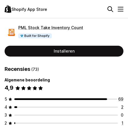
Shopify App Store
PML Stock Take Inventory Count
Built for Shopify
Installeren
Recensies
(73)
Algemene beoordeling
4,9
5
69
4
2
3
0
2
1