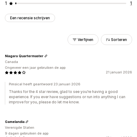
1
1
Een recensie schrijven
Verfijnen
Sorteren
Niagara Quartermaster
Canada
Ongeveer een jaar gebruiken de app
21 januari 2026
Pimsical heeft geantwoord 23 januari 2026
Thanks for the 4 star review, glad to see you’re having a good
experience. If you ever have suggestions or run into anything I can
improve for you, please do let me know.
Gamelandia
Verenigde Staten
9 dagen gebruiken de app