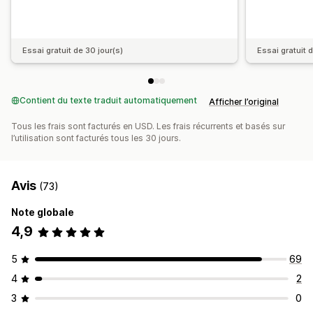
Essai gratuit de 30 jour(s)
Essai gratuit 
Contient du texte traduit automatiquement
Afficher l’original
Tous les frais sont facturés en USD. Les frais récurrents et basés sur
l’utilisation sont facturés tous les 30 jours.
Avis
(73)
Note globale
4,9
5
69
4
2
3
0