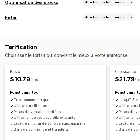
Optimisation des stocks
Afficher les fonctionnalités
Gestion des stocks
Retail
Afficher les fonctionnalités
Suivi des stocks
Remettre en stock automatiquement
POS
Codes-barres
Multi-sites
SKU
Lecture de codes-barres
Réapprovisionnement des stocks
Transfert de stocks
Tarification
Importation et exportation
Scanners
Gestion des stocks
Choisissez le forfait qui convient le mieux à votre entreprise.
Planification des stocks
Automatisation des flux de travail
Niveaux de stock
Mises à jour manuelles
Multi-sites
Rapports de coûts
Inventaire
Transfert de stocks
Notifications et analyses de données
Basic
Croissance
Notifications sur les produits à remettre en stock
$10.79
$21.79
Gestion des employés
/ mois
/ 
Rappels de réapprovisionnement
Attribution de tâche
Fonctionnalités
Fonctionnalit
Alertes de niveau de stock faible
Alertes sur les seuils
Emplacement unique
Jusqu’à 3 e
Rapports personnalisés
Notifications par e-mail
Utilisateurs illimités
Utilisateurs i
Analyses de données
Prises d’inventaire illimitées
Prises d’inve
Utilisation de vos appareils existants
Utilisation d
Lecture simultanée sur plusieurs appareils
Lecture simu
Bons de commande et transferts
Bons de com