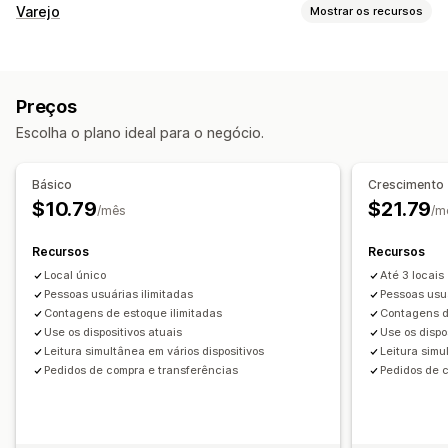
Gestão de estoque
Varejo
Mostrar os recursos
Acompanhamento de estoque
POS
Reabastecimento automático
Códigos de barras
Leitura de código de barras
De vários locais
SKUs
Reposição de estoque
Preços
Transferência de estoque
Importação e exportação
Gestão de estoque
Escolha o plano ideal para o negócio.
Leitores
Planejamento de estoque
Níveis de estoque
Atualizações manuais
De vários locais
Automação do fluxo de trabalho
Relatórios de custo
Levantamento de estoque
Básico
Crescimento
Transferência de estoque
Notificações e análises
$10.79
$21.79
/mês
/m
Notificações de reabastecimento
Gerenciamento de membro da equipe
Recursos
Recursos
Lembretes de reposição
Alertas de estoque baixo
Atribuição de tarefa
Local único
Até 3 locais
Alertas de limite
Relatórios personalizados
Pessoas usuárias ilimitadas
Pessoas usuá
Notificações por e-mail
Análises
Contagens de estoque ilimitadas
Contagens d
Use os dispositivos atuais
Use os dispo
Leitura simultânea em vários dispositivos
Leitura simu
Pedidos de compra e transferências
Pedidos de 