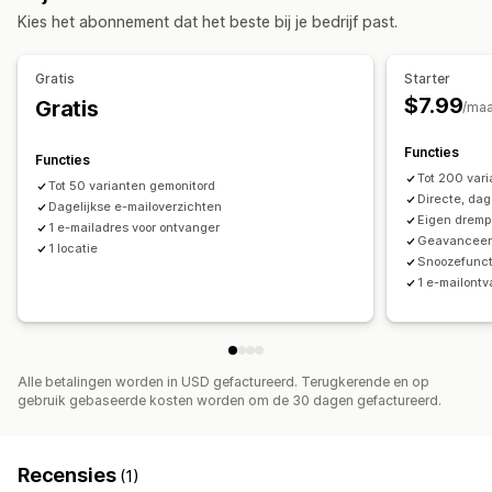
Meldingsinstellingen
Voorraadteller
Kies het abonnement dat het beste bij je bedrijf past.
Voorraadaanvulling
Meerdere kanalen
Analytics en rapportage
Meldingen en analytics
Gratis
Starter
Voorraadrapporten
Verkoopvoorspelling
Voorraadtracking
Meldingen bij herbevoorrading
$7.99
Gratis
/ma
Herinneringen voor voorraadaanvulling
Meldingen bij lage voorraad
Functies
Functies
Meldingen bij niet op voorraad
Tot 200 var
Tot 50 varianten gemonitord
Directe, da
Waarschuwingen bij drempelwaarde
Dagelijkse e-mailoverzichten
E-mailmeldingen
Eigen drempe
1 e-mailadres voor ontvanger
Analytics
Geavanceerd
1 locatie
Snoozefuncti
1 e-mailontv
Alle betalingen worden in USD gefactureerd. Terugkerende en op
gebruik gebaseerde kosten worden om de 30 dagen gefactureerd.
Recensies
(1)