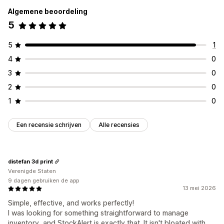
Algemene beoordeling
5
5
1
4
0
3
0
2
0
1
0
Een recensie schrijven
Alle recensies
distefan 3d print
Verenigde Staten
9 dagen gebruiken de app
13 mei 2026
Simple, effective, and works perfectly!
I was looking for something straightforward to manage
inventory, and StockAlert is exactly that. It isn't bloated with