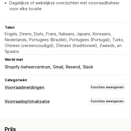
Dagelijkse of wekelijkse overzichten met voorraadbeheer
voor elke locatie.
Talen
Engels, Deens, Duits, Frans, Italiaans, Japans, Koreaans,
Nederlands, Portugees (Brazilië), Portugees (Portugal), Turks,
Chinees (vereenvoudigd), Chinees (traditioneel), Zweeds, en
Spaans
Werkt met
Shopify-beheercentrum
Gmail
Resend
Slack
Categorieën
Voorraadmeldingen
Functies weergeven
Meldingen
Voorraadoptimalisatie
Functies weergeven
Automatische meldingen
Lage voorraad
E-mail
Voorraadbeheer
Niet op voorraad
Aangepaste meldingen
Voorraadtracking
Voorraadsynchronisatie
Aanpassing
Prijs
Meerdere locaties
Updates in real time