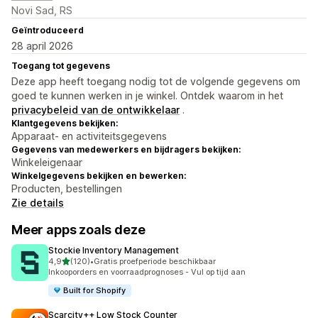
Novi Sad, RS
Geïntroduceerd
28 april 2026
Toegang tot gegevens
Deze app heeft toegang nodig tot de volgende gegevens om
goed te kunnen werken in je winkel. Ontdek waarom in het
privacybeleid van de ontwikkelaar
.
Klantgegevens bekijken:
Apparaat- en activiteitsgegevens
Gegevens van medewerkers en bijdragers bekijken:
Winkeleigenaar
Winkelgegevens bekijken en bewerken:
Producten, bestellingen
Zie details
Meer apps zoals deze
Stockie Inventory Management
van 5 sterren
4,9
(120)
•
Gratis proefperiode beschikbaar
120 recensies in totaal
Inkooporders en voorraadprognoses - Vul op tijd aan
Built for Shopify
Scarcity++ Low Stock Counter