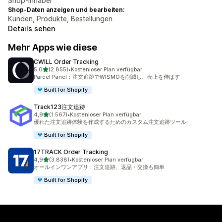
Shop-Inhaber
Shop-Daten anzeigen und bearbeiten:
Kunden, Produkte, Bestellungen
Details sehen
Mehr Apps wie diese
CWILL Order Tracking
von 5 Sternen
5,0
(2.855)
•
Kostenloser Plan verfügbar
2855 Rezensionen insgesamt
Parcel Panel：注文追跡でWISMOを削減し、売上を伸ばす
Built for Shopify
Track123注文追跡
von 5 Sternen
4,9
(1.567)
•
Kostenloser Plan verfügbar
1567 Rezensionen insgesamt
優れた注文追跡体験を作成するためのカスタム注文追跡ツール
Built for Shopify
17TRACK Order Tracking
von 5 Sternen
4,9
(3.838)
•
Kostenloser Plan verfügbar
3838 Rezensionen insgesamt
オールインワンアプリ：注文追跡、返品・交換も簡単
Built for Shopify