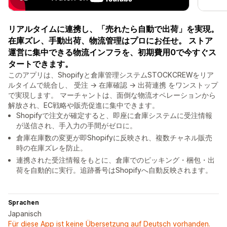
リアルタイムに連携し、「売れたら自動で出荷」を実現。
在庫ズレ、手動出荷、物流管理はプロにお任せ。 ストア
運営に集中できる物流インフラを、初期費用0で今すぐス
タートできます。
このアプリは、Shopifyと倉庫管理システムSTOCKCREWをリア
ルタイムで統合し、 受注 → 在庫確認 → 出荷連携 をワンストップ
で実現します。 マーチャントは、面倒な物流オペレーションから
解放され、EC戦略や販売促進に集中できます。
Shopifyで注文が確定すると、即座に倉庫システムに受注情報
が送信され、手入力の手間がゼロに。
倉庫在庫数の変更が即Shopifyに反映され、複数チャネル販売
時の在庫ズレを防止。
連携された受注情報をもとに、倉庫でのピッキング・梱包・出
荷を自動的に実行。追跡番号はShopifyへ自動反映されます。
Sprachen
Japanisch
Für diese App ist keine Übersetzung auf Deutsch vorhanden.