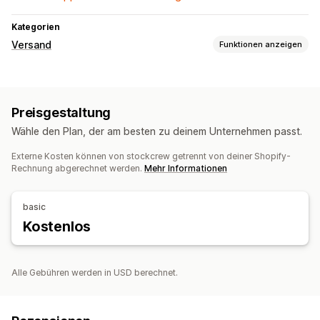
Kategorien
Versand
Funktionen anzeigen
Etiketten und Verpackung
Verpackung
Kommissionierlisten
Lieferdatum
Preisgestaltung
Bestellsynchronisierung
Wähle den Plan, der am besten zu deinem Unternehmen passt.
Verwaltung von Lieferungen
Externe Kosten können von stockcrew getrennt von deiner Shopify-
Bestellsynchronisierung
Bestellupdates
Rechnung abgerechnet werden.
Mehr Informationen
basic
Kostenlos
Alle Gebühren werden in USD berechnet.