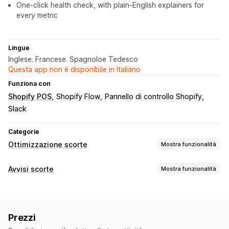
One-click health check, with plain-English explainers for
every metric
Lingue
Inglese. Francese. Spagnoloe Tedesco
Questa app non è disponibile in Italiano
Funziona con
Shopify POS
Shopify Flow
Pannello di controllo Shopify
Slack
Categorie
Ottimizzazione scorte
Mostra funzionalità
Gestione delle scorte
Avvisi scorte
Mostra funzionalità
Monitoraggio delle scorte
Codici a barre
Previsioni
Notifiche
Multisede
Aggiornamenti in tempo reale
SKU
Avvisi manuali
Scorte ridotte
Multilingua
Email
Esaurito
Rifornimento delle scorte
Trasferimento delle scorte
Prezzi
Avvisi personalizzati
Importazione ed esportazione
Pianificazione delle scorte