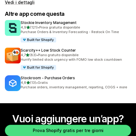
Vedi i dettagli
Altre app come questa
Stockie Inventory Management
stelle su 5
4,9
(121)
•
Prova gratuita disponibile
121 recensioni totali
Purchase Orders & Inventory Forecasting - Restock On Time
Built for Shopify
Scarcity++ Low Stock Counter
stelle su 5
4,7
(83)
•
Piano gratuito disponibile
83 recensioni totali
Hurrify limited stock urgency with FOMO low stock countdown
Built for Shopify
Stockroom ‑ Purchase Orders
stelle su 5
4,8
(13)
•
Gratis
13 recensioni totali
Purchase orders, inventory management, reporting, COGS + more
Vuoi aggiungere un’app?
Prova Shopify gratis per tre giorni