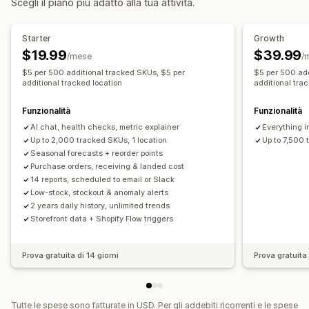
Scegli il piano più adatto alla tua attività.
Ottimizzazione tramite IA
Personalizzazione
Impostazioni degli avvisi
Pop-up
Conteggio scorte
Notifiche e analisi
Starter
Growth
Notifiche di riassortimento
Avvisi "Di nuovo disponibile"
$19.99
$39.99
Analisi e report
/mese
/
Promemoria per rifornimento
Avvisi di scorte ridotte
$5 per 500 additional tracked SKUs, $5 per
$5 per 500 add
Domanda dei clienti
Report sulle scorte
additional tracked location
additional tra
Notifiche di prodotti esauriti
Report sulle performance
Previsioni di vendita
Avvisi di raggiungimento soglia
Report personalizzati
Monitoraggio scorte
Funzionalità
Funzionalità
Dati e statistiche approfonditi
Notifiche via email
Analisi
AI chat, health checks, metric explainer
Everything i
Up to 2,000 tracked SKUs, 1 location
Up to 7,500 
Seasonal forecasts + reorder points
Purchase orders, receiving & landed cost
14 reports, scheduled to email or Slack
Low-stock, stockout & anomaly alerts
2 years daily history, unlimited trends
Storefront data + Shopify Flow triggers
Prova gratuita di 14 giorni
Prova gratuita 
Tutte le spese sono fatturate in USD. Per gli addebiti ricorrenti e le spese