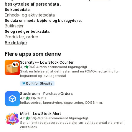
beskyttelse af persondata
.
Se kundedata:
Enheds- og aktivitetsdata
Se data om medarbejdere og bidragydere:
Butiksejer
Se og rediger butiksdata:
Produkter, ordrer
Se detaljer
Flere apps som denne
Scarcity++ Low Stock Counter
ud af 5 stjerner
4,7
(83)
•
Gratis abonnement tilgængeligt
83 anmeldelser i alt
Skab en følelse af, at det haster, med en FOMO-nedtælling for
begrænset og lavt lagerantal
Built for Shopify
Stockroom ‑ Purchase Orders
ud af 5 stjerner
4,8
(13)
•
Gratis
13 anmeldelser i alt
Indkøbsordrer, lagerstyring, rapportering, COGS m.m.
iAlert ‑ Low Stock Alert
ud af 5 stjerner
4,8
(86)
•
Gratis abonnement tilgængeligt
86 anmeldelser i alt
Send nemt regelbaserede advarsler om lavt lagerantal via e-mail
eller Slack