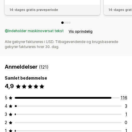
14-dages gratis prøveperiode
14-dages grat
Indeholder maskinoversat tekst
Vis oprindelig
Alle gebyrer faktureres i USD. Tilbagevendende og brugsbaserede
gebyrer faktureres hver 30. dag.
Anmeldelser
(121)
Samlet bedømmelse
4,9
5
116
4
3
3
1
2
0
1
1