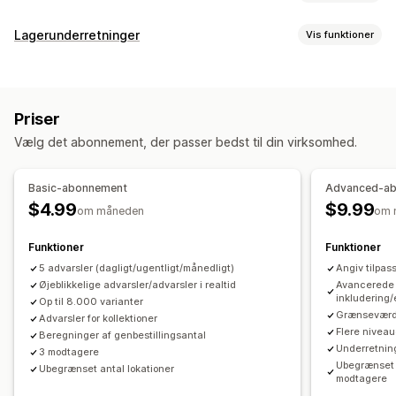
Lagerstyring
Lagerunderretninger
Vis funktioner
Lagersporing
Lagersynkronisering
Notifikationer
Automatisk genopfyldning
Prognose
Flere lokationer
Automatiske underretninger
Manuelle underretninger
Opdateringer i realtid
SKU’er
Lageropfyldning
Priser
Batchsend
Lav lagerbeholdning
Mail
Ikke på lager
Lageroverføring
Import og eksport
Vælg det abonnement, der passer bedst til din virksomhed.
Tilpassede underretninger
Planlægning af lagerbeholdning
Automatisering af workflows
Tilpasning
Basic-abonnement
Advanced-a
Indstillinger for underretninger
Skabeloner til notifikationer
Ordrestyring
$4.99
$9.99
om måneden
om 
Købsordrer
Analyser og rapportering
Funktioner
Funktioner
Kundeefterspørgsel
Lagerrapporter
Salgsprognose
Notifikationer og analyser
5 advarsler (dagligt/ugentligt/månedligt)
Angiv tilpas
Lagersporing
Underretninger genopfyldning
Påmindelser om opfyldning
Øjeblikkelige advarsler/advarsler i realtid
Avancerede 
inkludering/
Op til 8.000 varianter
Underretninger om lav lagerbeholdning
Grænseværdi
Advarsler for kollektioner
Underretninger om, at varen ikke er på lager
Flere niveau
Beregninger af genbestillingsantal
Underretnin
Underretninger om grænser
Tilpassede rapporter
Indblik
3 modtagere
Ubegrænset a
Ubegrænset antal lokationer
Mailnotifikationer
Analyser
modtagere