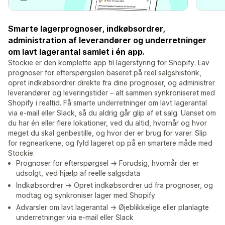
Smarte lagerprognoser, indkøbsordrer,
administration af leverandører og underretninger
om lavt lagerantal samlet i én app.
Stockie er den komplette app til lagerstyring for Shopify. Lav
prognoser for efterspørgslen baseret på reel salgshistorik,
opret indkøbsordrer direkte fra dine prognoser, og administrer
leverandører og leveringstider – alt sammen synkroniseret med
Shopify i realtid. Få smarte underretninger om lavt lagerantal
via e-mail eller Slack, så du aldrig går glip af et salg. Uanset om
du har én eller flere lokationer, ved du altid, hvornår og hvor
meget du skal genbestille, og hvor der er brug for varer. Slip
for regnearkene, og fyld lageret op på en smartere måde med
Stockie.
Prognoser for efterspørgsel → Forudsig, hvornår der er
udsolgt, ved hjælp af reelle salgsdata
Indkøbsordrer → Opret indkøbsordrer ud fra prognoser, og
modtag og synkroniser lager med Shopify
Advarsler om lavt lagerantal → Øjeblikkelige eller planlagte
underretninger via e-mail eller Slack