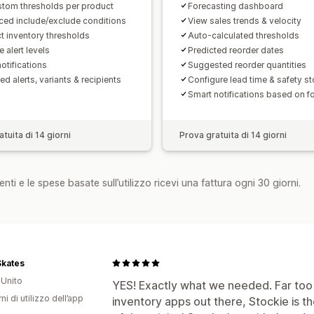
Dati e statistiche approfonditi
Notific
stom thresholds per product
Forecasting dashboard
ed include/exclude conditions
View sales trends & velocity
t inventory thresholds
Auto-calculated thresholds
e alert levels
Predicted reorder dates
otifications
Suggested reorder quantities
ed alerts, variants & recipients
Configure lead time & safety s
Smart notifications based on f
tuita di 14 giorni
Prova gratuita di 14 giorni
nti e le spese basate sull’utilizzo ricevi una fattura ogni 30 giorni.
Skates
Unito
YES! Exactly what we needed. Far to
ni di utilizzo dell’app
inventory apps out there, Stockie is th