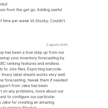
anks!
son from the get go. Adding useful
of time per week Vs Stocky. Couldn’t
5 agosto 2026
p has been a true step up from our
u setup your inventory forecasting by
 ABC ranking features and endless
y to .xlsx files. Exporting barcode
r Avery label sheets works very well.
the forecasting, tweak them if needed
upport from Jake has been
rt on any problems, more about our
st to configure our particular
u Jake for creating an amazing
 to replace Stocky!