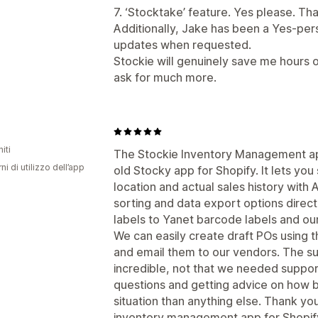
7. ‘Stocktake’ feature. Yes please. Th
Additionally, Jake has been a Yes-per
updates when requested.
Stockie will genuinely save me hours 
ask for much more.
iti
The Stockie Inventory Management ap
ni di utilizzo dell’app
old Stocky app for Shopify. It lets yo
location and actual sales history with
sorting and data export options directl
labels to Yanet barcode labels and ou
We can easily create draft POs using 
and email them to our vendors. The s
incredible, not that we needed suppo
questions and getting advice on how be
situation than anything else. Thank yo
inventory management app for Shopify