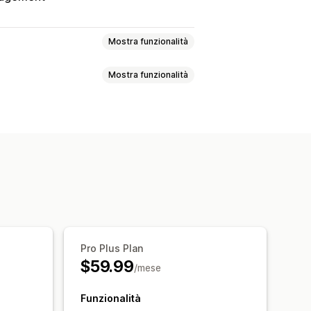
Mostra funzionalità
Mostra funzionalità
azione delle scorte
i
Multisede
 in lotti
Scorte ridotte
Email
ifornimento delle scorte
ione ed esportazione
e dei flussi di lavoro
otifica
rte
Previsioni di vendita
Pro Plus Plan
a per rifornimento
$59.99
/mese
rodotti esauriti
t personalizzati
Funzionalità