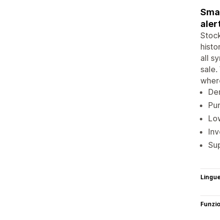
Smar
aler
Stock
histo
all s
sale.
where
Dem
Pur
Low
Inv
Sup
Lingu
Funzi