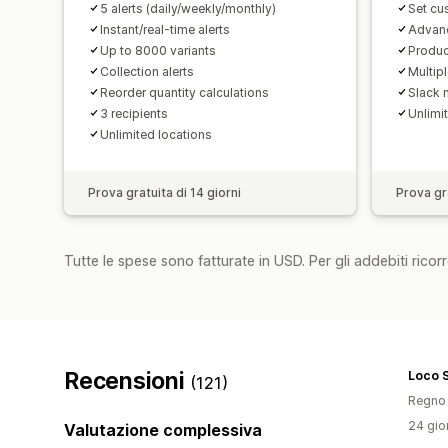
5 alerts (daily/weekly/monthly)
Set cu
Instant/real-time alerts
Advanc
Up to 8000 variants
Produc
Collection alerts
Multipl
Reorder quantity calculations
Slack n
3 recipients
Unlimit
Unlimited locations
Prova gratuita di 14 giorni
Prova gra
Tutte le spese sono fatturate in USD. Per gli addebiti ricorre
Recensioni
Loco 
(121)
Regno 
24 gior
Valutazione complessiva