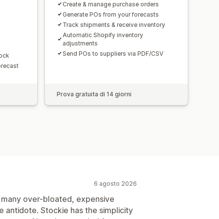
he via email
Analisi
Create & manage purchase orders
Generate POs from your forecasts
Track shipments & receive inventory
Automatic Shopify inventory
adjustments
Send POs to suppliers via PDF/CSV
tock
orecast
Prova gratuita di 14 giorni
6 agosto 2026
o many over-bloated, expensive
e antidote. Stockie has the simplicity