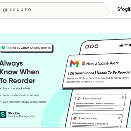
Sfogli
ria immagini in evidenza