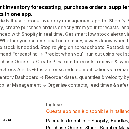
t inventory forecasting, purchase orders, suppli
ts in one app.
ie is the all-in-one inventory management app for Shopify.
ry, create purchase orders directly from your forecasts, a
ynced with Shopify in real time. Get smart low stock alerts v
 Whether you run one location or many, always know when t
 stock is needed. Stop relying on spreadsheets. Restock s
and Forecasting → Predict when you'll run out using real s
chase Orders → Create POs from forecasts, receive & sync
 Stock Alerts → Instant or scheduled notifications via email
entory Dashboard → Reorder dates, quantities & velocity by
plier Management → Organise contacts, lead times & safety
e
Inglese
Questa app non è disponibile in Italian
ona con
Pannello di controllo Shopify
Bundles
Purchase Orders
Slack
Supplier Ma