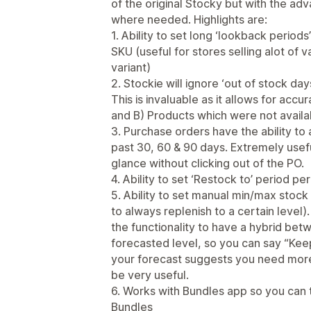
of the original Stocky but with the a
where needed. Highlights are:
1. Ability to set long ‘lookback period
SKU (useful for stores selling alot of v
variant)
2. Stockie will ignore ‘out of stock da
This is invaluable as it allows for acc
and B) Products which were not availab
3. Purchase orders have the ability to
past 30, 60 & 90 days. Extremely usefu
glance without clicking out of the PO.
4. Ability to set ‘Restock to’ period per
5. Ability to set manual min/max stoc
to always replenish to a certain level). 
the functionality to have a hybrid bet
forecasted level, so you can say “Keep 
your forecast suggests you need more it
be very useful.
6. Works with Bundles app so you can 
Bundles