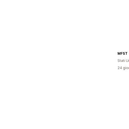
MFST
Stati Un
24 gior