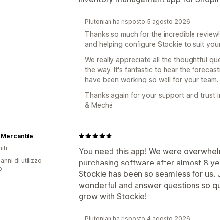
Plutonian ha risposto 5 agosto 2026
Thanks so much for the incredible review! 
and helping configure Stockie to suit you
We really appreciate all the thoughtful 
the way. It's fantastic to hear the foreca
have been working so well for your team.
Thanks again for your support and trust in 
& Meché
 Mercantile
iti
You need this app! We were overwhel
 anni di utilizzo
purchasing software after almost 8 yea
p
Stockie has been so seamless for us.
wonderful and answer questions so qui
grow with Stockie!
Plutonian ha risposto 4 agosto 2026