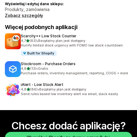
Wyświetlaj i edytuj dane sklepu:
Produkty, zamówienia
Zobacz szczegóły
Więcej podobnych aplikacji
Scarcity++ Low Stock Counter
na 5 gwiazdek
4,7
(83)
•
Bezpłatny plan jest dostępny
Łączna liczba recenzji: 83
Hurrify limited stock urgency with FOMO low stock countdown
Built for Shopify
Stockroom ‑ Purchase Orders
na 5 gwiazdek
4,8
(13)
•
Gratis
Łączna liczba recenzji: 13
Purchase orders, inventory management, reporting, COGS + more
iAlert ‑ Low Stock Alert
na 5 gwiazdek
4,8
(86)
•
Bezpłatny plan jest dostępny
Łączna liczba recenzji: 86
Send rules based low inventory alert via email, slack easily
Chcesz dodać aplikację?