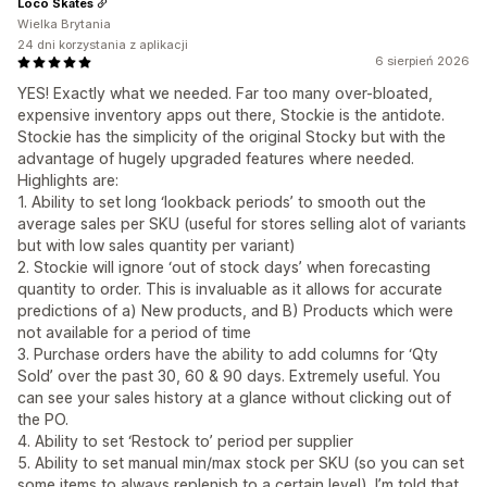
Loco Skates
Wielka Brytania
24 dni korzystania z aplikacji
6 sierpień 2026
YES! Exactly what we needed. Far too many over-bloated,
expensive inventory apps out there, Stockie is the antidote.
Stockie has the simplicity of the original Stocky but with the
advantage of hugely upgraded features where needed.
Highlights are:
1. Ability to set long ‘lookback periods’ to smooth out the
average sales per SKU (useful for stores selling alot of variants
but with low sales quantity per variant)
2. Stockie will ignore ‘out of stock days’ when forecasting
quantity to order. This is invaluable as it allows for accurate
predictions of a) New products, and B) Products which were
not available for a period of time
3. Purchase orders have the ability to add columns for ‘Qty
Sold’ over the past 30, 60 & 90 days. Extremely useful. You
can see your sales history at a glance without clicking out of
the PO.
4. Ability to set ‘Restock to’ period per supplier
5. Ability to set manual min/max stock per SKU (so you can set
some items to always replenish to a certain level). I’m told that