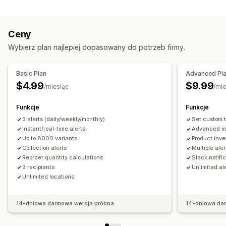
Powiadomienia
Auto-restock
Prognozy
Wiele lokalizacji
Auto-alerts
Ręczne alerty
Wysłanie partii
Śledzenie w czasie rzeczywistym
Jednostki SKU
Ceny
Niska dostępność produktu
E-mail
Zapas wyczerpany
Uzupełnianie zapasów
Przenoszenie zapasów
Wybierz plan najlepiej dopasowany do potrzeb firmy.
Alerty niestandardowe
Import i eksport
Planowanie zapasów
Automatyzacja workflow
Dostosowanie
Basic Plan
Advanced Pl
Ustawienia alertów
Szablony powiadomień
Zarządzanie zamówieniami
$4.99
$9.99
/miesiąc
/mie
Zamówienia
Analizy i raporty
Funkcje
Funkcje
Zapotrzebowanie klientów
Raporty dotyczące zapasów
Powiadomienia i analizy
5 alerts (daily/weekly/monthly)
Set custom t
Prognozy dotyczące sprzedaży
Śledzenie zapasów
Powiadomienia o uzupełnieniu zapasów
Instant/real-time alerts
Advanced in
Up to 8000 variants
Product inve
Przypomnienia o uzupełnieniu zapasów
Collection alerts
Multiple aler
Powiadomienia o niskiej dostępności produktu
Reorder quantity calculations
Slack notifi
Powiadomienia o zapasach wyczerpanych
3 recipients
Unlimited al
Unlimited locations
Alerty osiągnięcia progu
Niestandardowe raporty
Informacje
Powiadomienia e-mail
Analizy
14-dniowa darmowa wersja próbna
14-dniowa da