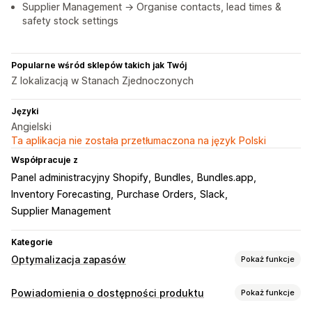
Supplier Management → Organise contacts, lead times &
safety stock settings
Popularne wśród sklepów takich jak Twój
Z lokalizacją w Stanach Zjednoczonych
Języki
Angielski
Ta aplikacja nie została przetłumaczona na język Polski
Współpracuje z
Panel administracyjny Shopify
Bundles
Bundles.app
Inventory Forecasting
Purchase Orders
Slack
Supplier Management
Kategorie
Optymalizacja zapasów
Pokaż funkcje
Zarządzanie zapasami
Powiadomienia o dostępności produktu
Pokaż funkcje
Śledzenie zapasów
Synchronizacja zapasów