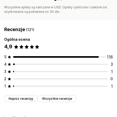
Wszystkie opłaty są naliczane w USD. Opłaty cykliczne i zależne od
użytkowania są pobierane co 30 dni.
Recenzje
(121)
Ogólna ocena
4,9
5
116
4
3
3
1
2
0
1
1
Napisz recenzję
Wszystkie recenzje