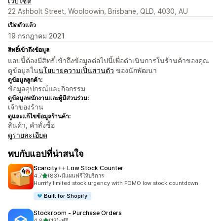
เว็บไซต์
22 Ashbolt Street, Wooloowin, Brisbane, QLD, 4030, AU
เปิดตัวแล้ว
19 กรกฎาคม 2021
สิทธิ์เข้าถึงข้อมูล
แอปนี้ต้องมีสิทธิ์เข้าถึงข้อมูลต่อไปนี้เพื่อดำเนินการในร้านค้าของคุณ
ดูข้อมูลใน
นโยบายความเป็นส่วนตัว
ของนักพัฒนา
ดูข้อมูลลูกค้า:
ข้อมูลอุปกรณ์และกิจกรรม
ดูข้อมูลพนักงานและผู้มีส่วนร่วม:
เจ้าของร้าน
ดูและแก้ไขข้อมูลร้านค้า:
สินค้า, คำสั่งซื้อ
ดูรายละเอียด
พบกับแอปที่น่าสนใจ
Scarcity++ Low Stock Counter
เต็ม 5 ดาว
4.7
(83)
•
มีแผนฟรีให้บริการ
ทั้งหมด 83 รีวิว
Hurrify limited stock urgency with FOMO low stock countdown
Built for Shopify
Stockroom ‑ Purchase Orders
เต็ม 5 ดาว
4.8
(13)
•
ฟรี