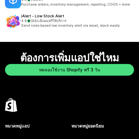
ทั้งหมด 13 รีวิว
Purchase orders, inventory management, reporting, COGS + more
iAlert ‑ Low Stock Alert
เต็ม 5 ดาว
4.8
(86)
•
มีแผนฟรีให้บริการ
ทั้งหมด 86 รีวิว
Send rules based low inventory alert via email, slack easily
ต้องการเพิ่มแอปใช่ไหม
ทดลองใช้งาน Shopify ฟรี 3 วัน
หมวดหมู่แอป
หมวดหมู่ยอดนิยม