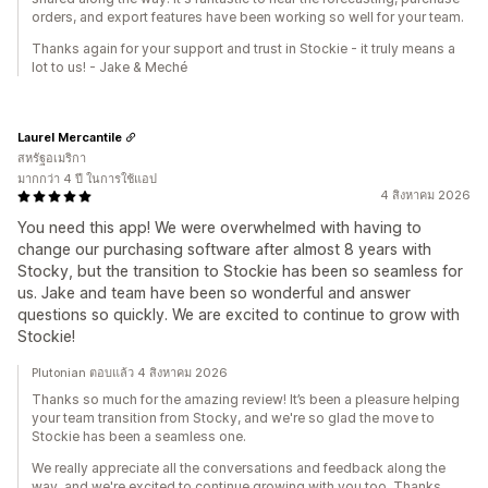
orders, and export features have been working so well for your team.
Thanks again for your support and trust in Stockie - it truly means a
lot to us! - Jake & Meché
Laurel Mercantile
สหรัฐอเมริกา
มากกว่า 4 ปี ในการใช้แอป
4 สิงหาคม 2026
You need this app! We were overwhelmed with having to
change our purchasing software after almost 8 years with
Stocky, but the transition to Stockie has been so seamless for
us. Jake and team have been so wonderful and answer
questions so quickly. We are excited to continue to grow with
Stockie!
Plutonian ตอบแล้ว 4 สิงหาคม 2026
Thanks so much for the amazing review! It’s been a pleasure helping
your team transition from Stocky, and we're so glad the move to
Stockie has been a seamless one.
We really appreciate all the conversations and feedback along the
way, and we're excited to continue growing with you too. Thanks