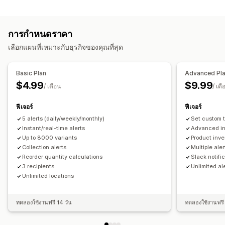
การแจ้งเตือน
การพยากรณ์
หลายตำแหน่งที่ตั้ง
อัปเดตแบบเรียลไทม์
SKU
การแจ้งเตือนอัตโนมัติ
การแจ้งเตือนด้วยตนเอง
การส่งเป็นแบตช์
การเติมสต็อกสินค้า
การโอนสต็อกสินค้า
นำเข้าและส่งออก
การกำหนดราคา
สต็อกสินค้าต่ำ
อีเมล
หมดสต็อก
การแจ้งเตือนที่กำหนดเอง
การวางแผนสินค้าคงคลัง
การทำขั้นตอนการทำงานให้เป็นอัตโนมัติ
เลือกแผนที่เหมาะกับธุรกิจของคุณที่สุด
การปรับแต่ง
การจัดการคำสั่งซื้อ
การตั้งค่าการแจ้งเตือน
เทมเพลตการแจ้งเตือนผ่านอีเมล
คำสั่งซื้อ
Basic Plan
Advanced Pl
$4.99
$9.99
การวิเคราะห์และการรายงาน
/ เดือน
/ เดื
การแจ้งเตือนและการวิเคราะห์
ความต้องการของลูกค้า
รายงานสินค้าคงคลัง
การแจ้งเตือนการเติมสต็อกสินค้า
การแจ้งเตือนการเติมสินค้า
ฟีเจอร์
ฟีเจอร์
การพยากรณ์ยอดขาย
การติดตามสินค้าคงคลัง
การแจ้งเตือนสต็อกสินค้าต่ำ
การแจ้งเตือนหมดสต็อก
5 alerts (daily/weekly/monthly)
Set custom t
การแจ้งเตือนเกณฑ์
รายงานที่กำหนดเอง
ข้อมูลเชิงลึก
Instant/real-time alerts
Advanced in
Up to 8000 variants
Product inve
การแจ้งเตือนทางอีเมล
การวิเคราะห์
Collection alerts
Multiple aler
Reorder quantity calculations
Slack notifi
3 recipients
Unlimited al
Unlimited locations
ทดลองใช้งานฟรี 14 วัน
ทดลองใช้งานฟรี 