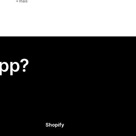
+ mais
app?
Shopify