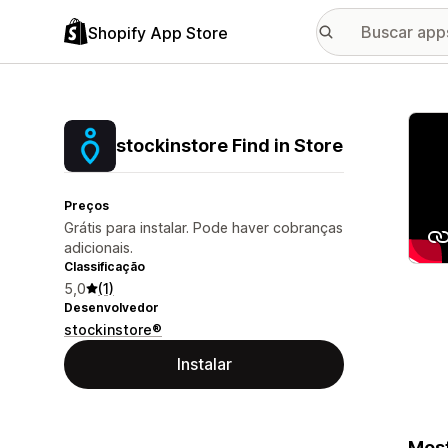
Shopify App Store
Galer
stockinstore Find in Store
Preços
Grátis para instalar. Pode haver cobranças
adicionais.
Classificação
5,0
(1)
Desenvolvedor
stockinstore®
Instalar
Most