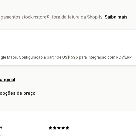
gamentos stockinstore®, fora da fatura da Shopify.
Saiba mais
oogle Maps. Configuração a partir de US$ 595 para integração com PDV/ERP.
original
 opções de preço
ff
ia