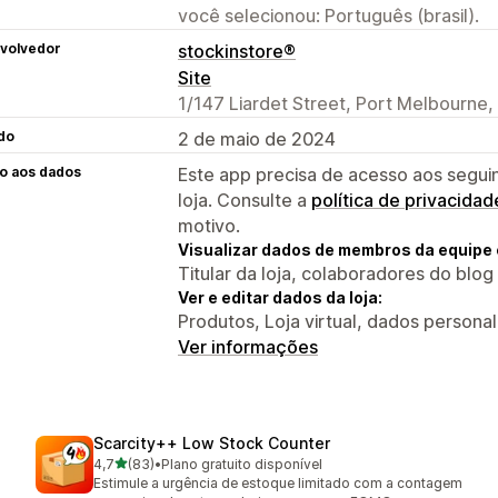
você selecionou: Português (brasil).
volvedor
stockinstore®
Site
1/147 Liardet Street, Port Melbourne,
do
2 de maio de 2024
o aos dados
Este app precisa de acesso aos segui
loja. Consulte a
política de privacidad
motivo.
Visualizar dados de membros da equipe 
Titular da loja, colaboradores do blog
Ver e editar dados da loja:
Produtos, Loja virtual, dados persona
Ver informações
Scarcity++ Low Stock Counter
de 5 estrelas
4,7
(83)
•
Plano gratuito disponível
83 avaliações ao todo
Estimule a urgência de estoque limitado com a contagem