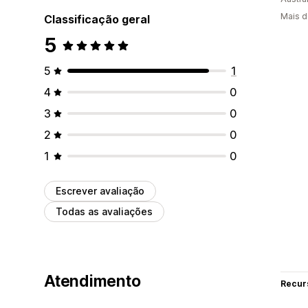
Mais d
Classificação geral
5
5
1
4
0
3
0
2
0
1
0
Escrever avaliação
Todas as avaliações
Atendimento
Recur