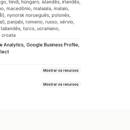
o, hindi, húngaro, islandês, irlandês,
ano, macedônio, malaiala, malaio,
l), nynorsk norueguês, polonês,
l), panjabi, romeno, russo, sérvio,
tailandês, turco, ucraniano,
e croata
e Analytics
Google Business Profile
llect
Mostrar os recursos
Mostrar os recursos
ios locais
SKUs
nálises
estoques
Relatórios de desempenho