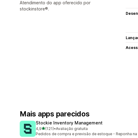
Atendimento do app oferecido por
stockinstore®.
Desen
Lança
Acess
Mais apps parecidos
Stockie Inventory Management
de 5 estrelas
4,9
(121)
•
Avaliação gratuita
121 avaliações ao todo
Pedidos de compra e previsão de estoque - Reponha na