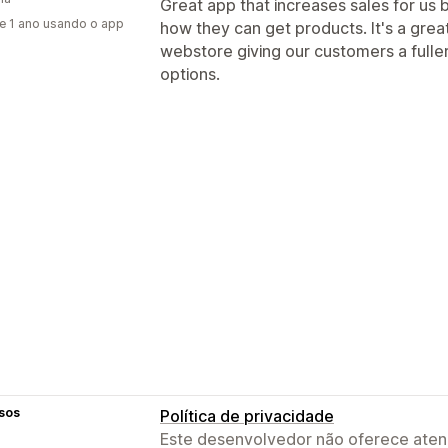
Great app that increases sales for u
e 1 ano usando o app
how they can get products. It's a grea
webstore giving our customers a fuller
options.
sos
Política de privacidade
Este desenvolvedor não oferece atend