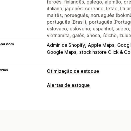
feroês, finlandês, galego, alemão, greg
italiano, japonês, coreano, letão, litu
maltês, norueguês, norueguês (bokmå
português (Brasil), português (Portuga
eslovaco, esloveno, espanhol, sueco, 
vietnamita, galês, xhosa, iídiche, zulu
ona com
Admin da Shopify
Apple Maps
Googl
Google Maps
stockinstore Click & Co
orias
Otimização de estoque
Gestão de estoque
Alertas de estoque
Acompanhamento de estoque
De vár
Notificações
Planejamento de estoque
Multicanal
Em vários idiomas
Notificações e análises
Análises e relatórios
Relatórios personalizados
Insights
A
Demanda de clientes
Relatórios de 