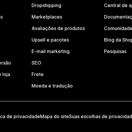
Dropshipping
Central de a
os
Marketplaces
Documentaç
Avaliações de produtos
Comunidade
Upsell e pacotes
Blog da Sho
E-mail marketing
Pesquisas
ersão
SEO
 loja
Frete
Moeda e tradução
ica de privacidade
Mapa do site
Suas escolhas de privacida