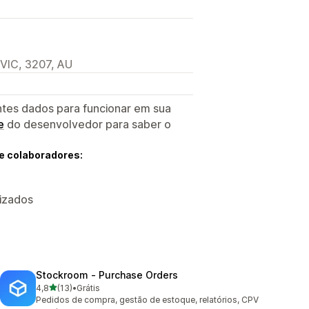
 VIC, 3207, AU
ntes dados para funcionar em sua
e
do desenvolvedor para saber o
e colaboradores:
lizados
Stockroom ‑ Purchase Orders
de 5 estrelas
4,8
(13)
•
Grátis
13 avaliações ao todo
Pedidos de compra, gestão de estoque, relatórios, CPV