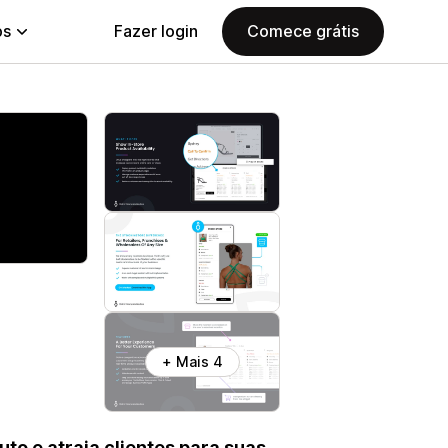
ps
Fazer login
Comece grátis
+ Mais 4
to e atraia clientes para suas