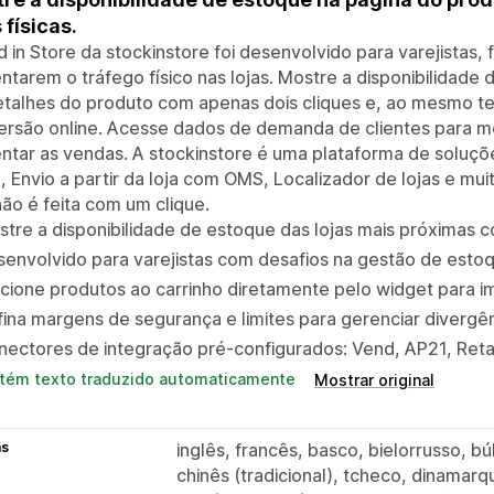
 físicas.
d in Store da stockinstore foi desenvolvido para varejistas, 
tarem o tráfego físico nas lojas. Mostre a disponibilidade d
talhes do produto com apenas dois cliques e, ao mesmo te
ersão online. Acesse dados de demanda de clientes para m
tar as vendas. A stockinstore é uma plataforma de soluçõ
e, Envio a partir da loja com OMS, Localizador de lojas e mui
ão é feita com um clique.
tre a disponibilidade de estoque das lojas mais próximas 
envolvido para varejistas com desafios na gestão de esto
cione produtos ao carrinho diretamente pelo widget para i
ina margens de segurança e limites para gerenciar divergê
ectores de integração pré-configurados: Vend, AP21, Reta
tém texto traduzido automaticamente
Mostrar original
as
inglês, francês, basco, bielorrusso, bú
chinês (tradicional), tcheco, dinamarq