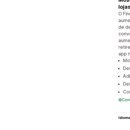
lojas
O Fin
aumen
de de
conv
aumen
retir
app n
Mos
Des
Adi
Def
Con
Con
Idiom