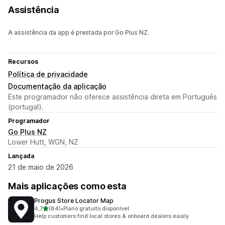
Assistência
A assistência da app é prestada por Go Plus NZ.
Recursos
Política de privacidade
Documentação da aplicação
Este programador não oferece assistência direta em Português
(portugal).
Programador
Go Plus NZ
Lower Hutt, WGN, NZ
Lançada
21 de maio de 2026
Mais aplicações como esta
Progus Store Locator Map
de 5 estrelas
4,7
(84)
•
Plano gratuito disponível
84 total de avaliações
Help customers find local stores & onboard dealers easily