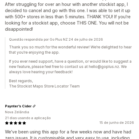
After struggling for over an hour with another stockist app, I
decided to cancel and go with this one. I was able to set it up
with 500+ stores in less than 5 minutes. THANK YOU! If you're
looking for a stockist app, choose THIS ONE. You will not be
disappointed!
Questão respondida por Go Plus NZ 24 de julho de 2026
Thank you so much for the wonderful review! We’re delighted to hear
that you’re enjoying the app.
If you ever need support, have a question, or would like to suggest a
new feature, please feel free to contact us at hello@goplus.nz. We
always love hearing your feedback!
Best regards,
The Stockist Maps Store Locator Team
Paynter's Cider
Nova Zelândia
21 dias usando a aplicação
15 de junho de 2026
We've been using this app for a few weeks now and have had
zero issues. It is customisable and very easy to use, including