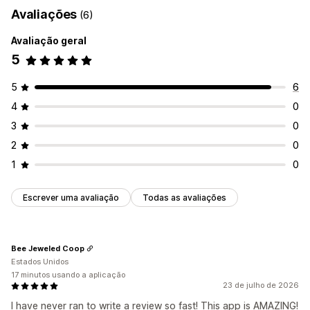
Imagem corporativa personalizada
Ícones personalizados
Avaliações
(6)
CSS personalizado
Imagens
Campos personalizados
Multilingue
Vários locais
Importar e exportar
Avaliação geral
Reatividade móvel
5
Pesquisa e filtros
5
6
Pesquisa de localização
Pesquisa de nome de loja
4
0
Etiquetagem
Preenchimento automático
Geolocalização
3
0
Filtro de distância
Filtro de tipo de produto
2
0
Filtros personalizados
Relatórios de pesquisa
1
0
Análise de dados
Escrever uma avaliação
Todas as avaliações
Bee Jeweled Coop
Estados Unidos
17 minutos usando a aplicação
23 de julho de 2026
I have never ran to write a review so fast! This app is AMAZING!