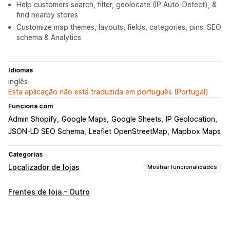
Help customers search, filter, geolocate (IP Auto-Detect), &
find nearby stores
Customize map themes, layouts, fields, categories, pins. SEO
schema & Analytics
Idiomas
inglês
Esta aplicação não está traduzida em português (Portugal)
Funciona com
Admin Shopify
Google Maps
Google Sheets
IP Geolocation
JSON-LD SEO Schema
Leaflet OpenStreetMap
Mapbox Maps
Categorias
Localizador de lojas
Mostrar funcionalidades
Opções de apresentação
Frentes de loja - Outro
Página do localizador
Estilos de mapas
Horário de funcionamento
Direções