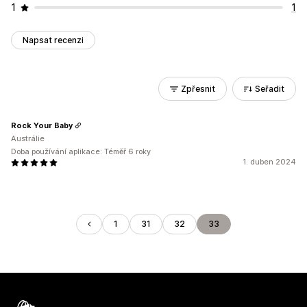
1
1
Napsat recenzi
Zpřesnit
Seřadit
Rock Your Baby
Austrálie
Doba používání aplikace: Téměř 6 roky
1. duben 2024
1
31
32
33