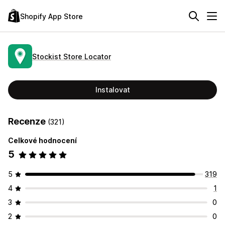
Shopify App Store
Stockist Store Locator
Instalovat
Recenze
(321)
Celkové hodnocení
5
5
319
4
1
3
0
2
0