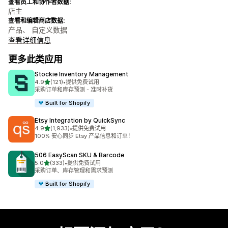
查看员工和协作者数据:
店主
查看和编辑商店数据:
产品、 自定义数据
查看详细信息
更多此类应用
Stockie Inventory Management
星（满分 5 星）
4.9
(121)
•
提供免费试用
总共 121 条评论
采购订单和库存预测 - 准时补货
Built for Shopify
Etsy Integration by QuickSync
星（满分 5 星）
4.9
(1,933)
•
提供免费试用
总共 1933 条评论
100% 安心同步 Etsy 产品信息和订单！
506 EasyScan SKU & Barcode
星（满分 5 星）
5.0
(333)
•
提供免费试用
总共 333 条评论
采购订单、库存管理和需求预测
Built for Shopify