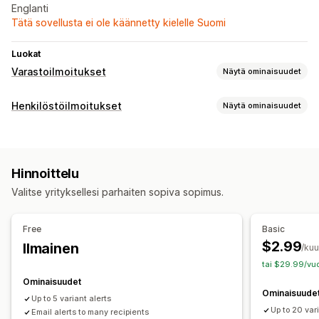
Englanti
Tätä sovellusta ei ole käännetty kielelle Suomi
Luokat
Varastoilmoitukset
Näytä ominaisuudet
Ilmoitukset
Henkilöstöilmoitukset
Näytä ominaisuudet
Automaattiset ilmoitukset
Loppumassa oleva
Sähköposti
Ilmoitustyypit
Mukautukset
Varastoilmoitukset
Henkilöstöilmoitukset
Ilmoitusasetukset
Varastolaskuri
Hinnoittelu
Valitse yrityksellesi parhaiten sopiva sopimus.
Free
Basic
$2.99
Ilmainen
/ku
tai $29.99/vuo
Ominaisuudet
Ominaisuude
Up to 5 variant alerts
Up to 20 var
Email alerts to many recipients