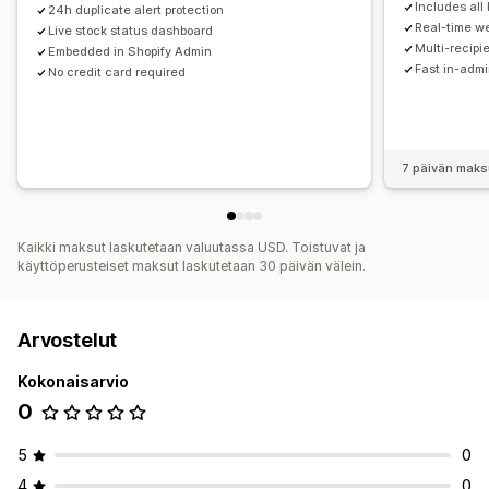
Includes all
24h duplicate alert protection
Real-time w
Live stock status dashboard
Multi-recipie
Embedded in Shopify Admin
Fast in-adm
No credit card required
7 päivän maks
Kaikki maksut laskutetaan valuutassa USD. Toistuvat ja
käyttöperusteiset maksut laskutetaan 30 päivän välein.
Arvostelut
Kokonaisarvio
0
5
0
4
0