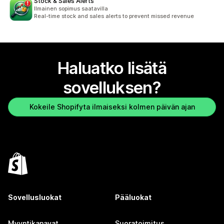
Stock & Sales Alerts
Ilmainen sopimus saatavilla
Real-time stock and sales alerts to prevent missed revenue
Haluatko lisätä
sovelluksen?
Kokeile Shopifyta ilmaiseksi kolmen päivän ajan
Sovellusluokat
Pääluokat
Myyntikanavat
Suoratoimitus