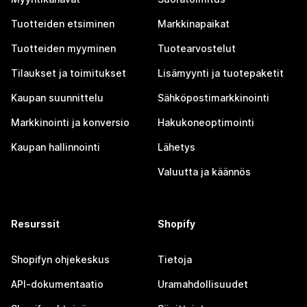
Tuotteiden etsiminen
Markkinapaikat
Tuotteiden myyminen
Tuotearvostelut
Tilaukset ja toimitukset
Lisämyynti ja tuotepaketit
Kaupan suunnittelu
Sähköpostimarkkinointi
Markkinointi ja konversio
Hakukoneoptimointi
Kaupan hallinnointi
Lähetys
Valuutta ja käännös
Resurssit
Shopify
Shopifyn ohjekeskus
Tietoja
API-dokumentaatio
Uramahdollisuudet