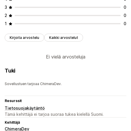
3
0
2
0
1
0
Kirjoita arvostelu
Kaikki arvostelut
Ei vielä arvosteluja
Tuki
Sovellustuen tarjoaa ChimeraDev.
Resurssit
Tietosuojakäytäntö
Tämä kehittäjä ei tarjoa suoraa tukea kielellä Suomi.
Kehittäjä
ChimeraDev