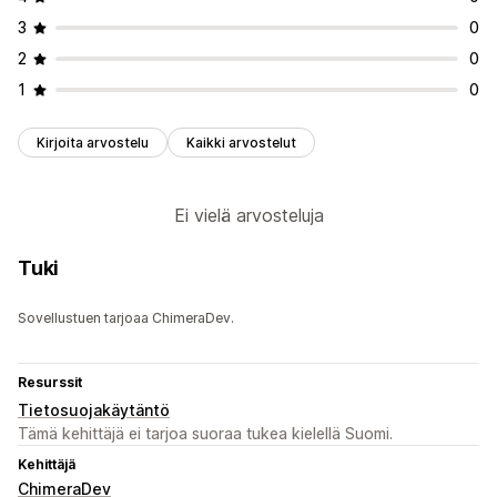
3
0
2
0
1
0
Kirjoita arvostelu
Kaikki arvostelut
Ei vielä arvosteluja
Tuki
Sovellustuen tarjoaa ChimeraDev.
Resurssit
Tietosuojakäytäntö
Tämä kehittäjä ei tarjoa suoraa tukea kielellä Suomi.
Kehittäjä
ChimeraDev