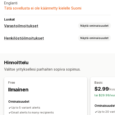
Englanti
Tätä sovellusta ei ole käännetty kielelle Suomi
Luokat
Varastoilmoitukset
Näytä ominaisuudet
Ilmoitukset
Henkilöstöilmoitukset
Näytä ominaisuudet
Automaattiset ilmoitukset
Loppumassa oleva
Sähköposti
Ilmoitustyypit
Mukautukset
Varastoilmoitukset
Henkilöstöilmoitukset
Ilmoitusasetukset
Varastolaskuri
Hinnoittelu
Valitse yrityksellesi parhaiten sopiva sopimus.
Free
Basic
$2.99
Ilmainen
/ku
tai $29.99/vuo
Ominaisuudet
Ominaisuude
Up to 5 variant alerts
Up to 20 var
Email alerts to many recipients