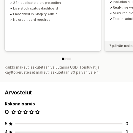
Includes all
24h duplicate alert protection
Real-time w
Live stock status dashboard
Multi-recipie
Embedded in Shopify Admin
Fast in-adm
No credit card required
7 päivän maks
Kaikki maksut laskutetaan valuutassa USD. Toistuvat ja
käyttöperusteiset maksut laskutetaan 30 päivän välein.
Arvostelut
Kokonaisarvio
0
5
0
4
0