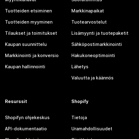
Tuotteiden etsiminen
Markkinapaikat
Tuotteiden myyminen
Tuotearvostelut
Tilaukset ja toimitukset
Lisämyynti ja tuotepaketit
Kaupan suunnittelu
Sähköpostimarkkinointi
Markkinointi ja konversio
Hakukoneoptimointi
Kaupan hallinnointi
Lähetys
Valuutta ja käännös
Resurssit
Shopify
Shopifyn ohjekeskus
Tietoja
API-dokumentaatio
Uramahdollisuudet