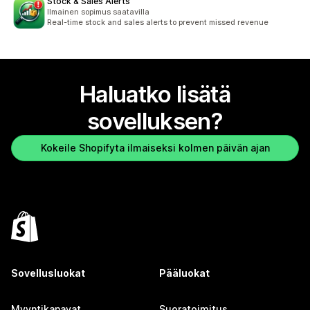
Stock & Sales Alerts
Ilmainen sopimus saatavilla
Real-time stock and sales alerts to prevent missed revenue
Haluatko lisätä
sovelluksen?
Kokeile Shopifyta ilmaiseksi kolmen päivän ajan
Sovellusluokat
Pääluokat
Myyntikanavat
Suoratoimitus