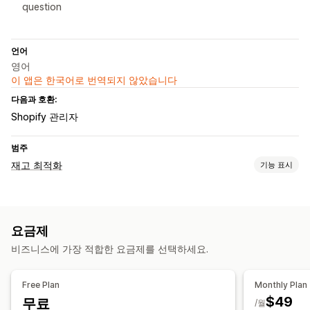
question
언어
영어
이 앱은 한국어로 번역되지 않았습니다
다음과 호환:
Shopify 관리자
범주
재고 최적화
기능 표시
재고 관리
재고 추적
예측
재고 계획
요금제
알림 및 분석
비즈니스에 가장 적합한 요금제를 선택하세요.
재입고 알림
재입고 알림
제품 보충 알림
재고 부족 알림
품절 알림
기준값 도달 경고
사용자 지정 보고서
분석 정보
분석
Free Plan
Monthly Plan
$49
무료
/월