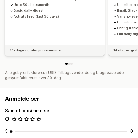
Up to 50 alerts/month
Unlimited al
Basic daily digest
Email, Slack
Activity feed (last 30 days)
Variant-leve
Unlimited ac
Configurabl
Full daily di
14-dages gratis prøveperiode
14-dages grat
Alle gebyrer faktureres i USD. Tilbagevendende og brugsbaserede
gebyrer faktureres hver 30. dag.
Anmeldelser
Samlet bedømmelse
0
5
0