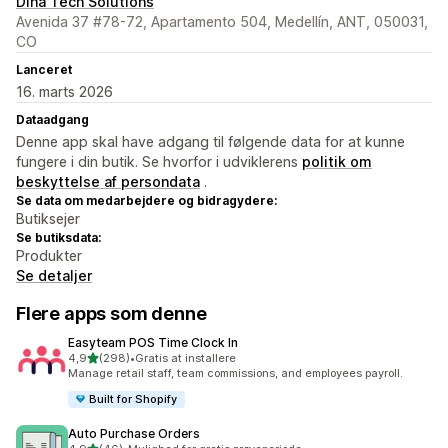
Dina Tech Solutions
Avenida 37 #78-72, Apartamento 504, Medellín, ANT, 050031,
CO
Lanceret
16. marts 2026
Dataadgang
Denne app skal have adgang til følgende data for at kunne
fungere i din butik. Se hvorfor i udviklerens
politik om
beskyttelse af persondata
.
Se data om medarbejdere og bidragydere:
Butiksejer
Se butiksdata:
Produkter
Se detaljer
Flere apps som denne
Easyteam POS Time Clock In
ud af 5 stjerner
4,9
(298)
•
Gratis at installere
298 anmeldelser i alt
Manage retail staff, team commissions, and employees payroll.
Built for Shopify
Auto Purchase Orders