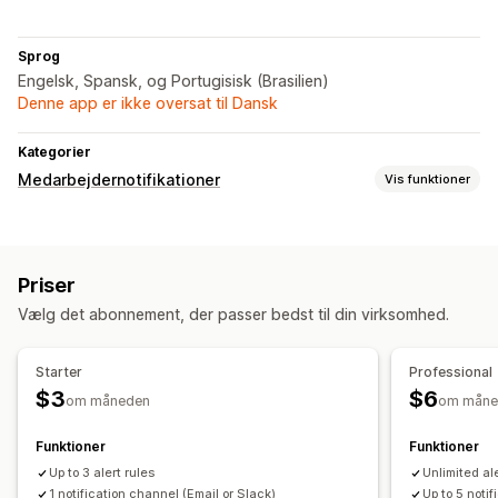
Sprog
Engelsk, Spansk, og Portugisisk (Brasilien)
Denne app er ikke oversat til Dansk
Kategorier
Medarbejdernotifikationer
Vis funktioner
Notifikationstyper
Lagerunderretninger
Tilpassede underretninger
Priser
Medarbejdernotifikationer
Vælg det abonnement, der passer bedst til din virksomhed.
Tilpasning
Regler for notifikationer
Batchnotifikationer
Starter
Professional
$3
$6
om måneden
om måne
Funktioner
Funktioner
Up to 3 alert rules
Unlimited ale
1 notification channel (Email or Slack)
Up to 5 noti