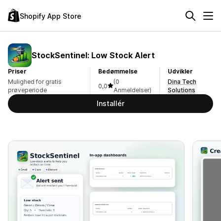
Shopify App Store
StockSentinel: Low Stock Alert
Priser
Bedømmelse
Udvikler
Mulighed for gratis
(0
Dina Tech
0,0
prøveperiode
Anmeldelser)
Solutions
Installér