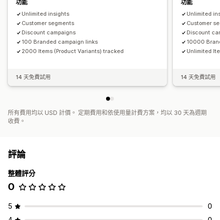
功能
功能
Unlimited insights
Unlimited in
Customer segments
Customer s
Discount campaigns
Discount ca
100 Branded campaign links
10000 Brand
2000 Items (Product Variants) tracked
Unlimited It
14 天免費試用
14 天免費試用
所有費用均以 USD 計價。 定期費用和依使用量計費方案，均以 30 天為週期
收費。
評論
整體評分
0
5
0
4
0