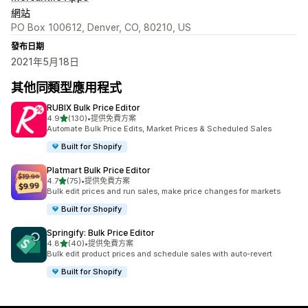
網站
PO Box 100612, Denver, CO, 80210, US
發布日期
2021年5月18日
其他同類型應用程式
RUBIX Bulk Price Editor
滿分 5 顆星
4.9
(130)
•
提供免費方案
共有 130 則評價
Automate Bulk Price Edits, Market Prices & Scheduled Sales
Built for Shopify
Platmart Bulk Price Editor
滿分 5 顆星
4.7
(75)
•
提供免費方案
共有 75 則評價
Bulk edit prices and run sales, make price changes for markets
Built for Shopify
Springify: Bulk Price Editor
滿分 5 顆星
4.8
(40)
•
提供免費方案
共有 40 則評價
Bulk edit product prices and schedule sales with auto-revert
Built for Shopify