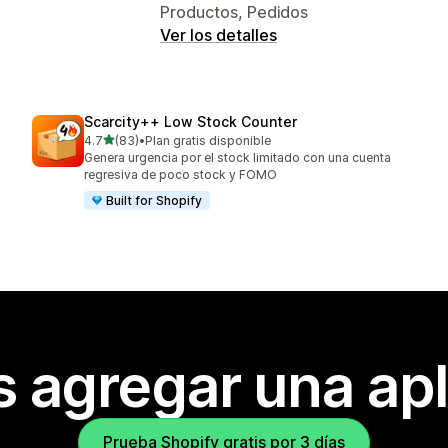
Productos, Pedidos
Ver los detalles
Scarcity++ Low Stock Counter
de 5 estrellas
4.7
(83)
•
Plan gratis disponible
83 reseñas en total
Genera urgencia por el stock limitado con una cuenta
regresiva de poco stock y FOMO
Built for Shopify
s agregar una apl
Prueba Shopify gratis por 3 días