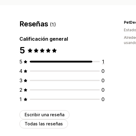
Reseñas
PetDe
(1)
Estado
Alrede
Calificación general
usando
5
5
1
4
0
3
0
2
0
1
0
Escribir una reseña
Todas las reseñas