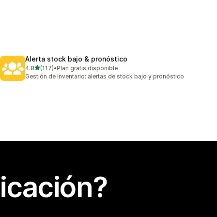
Alerta stock bajo & pronóstico
de 5 estrellas
4.8
(117)
•
Plan gratis disponible
117 reseñas en total
Gestión de inventario: alertas de stock bajo y pronóstico
icación?