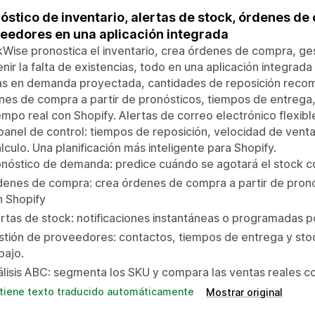
óstico de inventario, alertas de stock, órdenes de
eedores en una aplicación integrada
Wise pronostica el inventario, crea órdenes de compra, g
nir la falta de existencias, todo en una aplicación integrada 
as en demanda proyectada, cantidades de reposición recom
es de compra a partir de pronósticos, tiempos de entrega,
empo real con Shopify. Alertas de correo electrónico flexib
panel de control: tiempos de reposición, velocidad de venta
lculo. Una planificación más inteligente para Shopify.
nóstico de demanda: predice cuándo se agotará el stock c
enes de compra: crea órdenes de compra a partir de pronóst
n Shopify
rtas de stock: notificaciones instantáneas o programadas p
tión de proveedores: contactos, tiempos de entrega y stoc
bajo.
lisis ABC: segmenta los SKU y compara las ventas reales co
tiene texto traducido automáticamente
Mostrar original