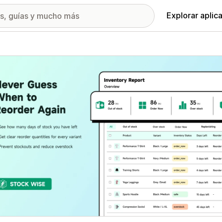
Explorar aplic
ía de imágenes destacadas