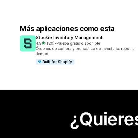
Más aplicaciones como esta
Stockie Inventory Management
de 5 estrellas
4.9
(120)
•
Prueba gratis disponible
120 reseñas en total
Órdenes de compra y pronóstico de inventario: repón a
tiempo
Built for Shopify
¿Quiere