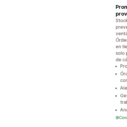
Pron
prov
Stock
preve
vent
Órden
en ti
solo 
de cá
Pro
Órd
co
Ale
Ges
tra
Aná
Con