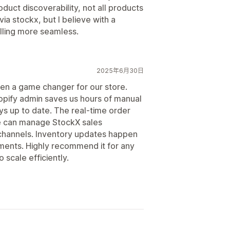
oduct discoverability, not all products
ia stockx, but I believe with a
lling more seamless.
2025年6月30日
en a game changer for our store.
opify admin saves us hours of manual
ys up to date. The real-time order
we can manage StockX sales
 channels. Inventory updates happen
ments. Highly recommend it for any
o scale efficiently.