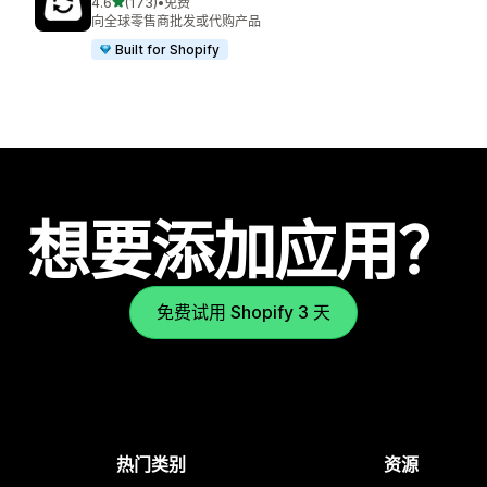
星（满分 5 星）
4.6
(173)
•
免费
总共 173 条评论
向全球零售商批发或代购产品
Built for Shopify
想要添加应用？
免费试用 Shopify 3 天
热门类别
资源