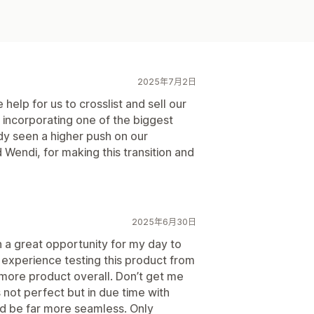
2025年7月2日
help for us to crosslist and sell our
incorporating one of the biggest
dy seen a higher push on our
Wendi, for making this transition and
2025年6月30日
en a great opportunity for my day to
y experience testing this product from
 more product overall. Don’t get me
s not perfect but in due time with
ld be far more seamless. Only