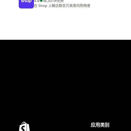
星（满分 5 星）
4.8
(8,301)
•
免费
总共 8301 条评论
在 Shop 上触达数百万高意向购物者
应用类别