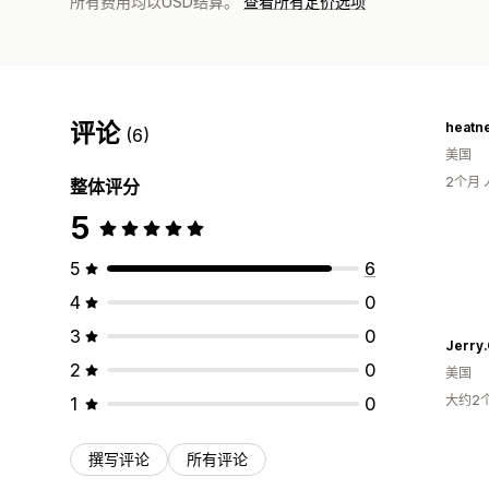
所有费用均以USD结算。
查看所有定价选项
评论
heatn
(6)
美国
2个月
整体评分
5
5
6
4
0
3
0
Jerry.
2
0
美国
大约2
1
0
撰写评论
所有评论