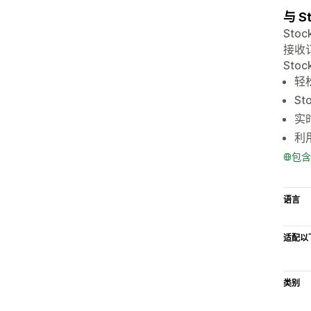
与 
Sto
接收
St
轻
S
实
利
包含
语言
适配以
类别