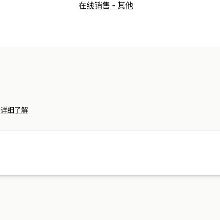
产品页面管理
在线销售 - 其他
数据源自动化
产品数据源
产品同步
订单管理
订单同步
跟踪同步
库存同步
。
详细了解