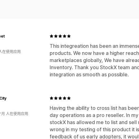
eet
This integreation has been an immense 
 人在使用应用
products. We now have a higher reach 
marketplaces globally, We have alrea
Inventory. Thank you StockX team and 
integration as smooth as possible.
City
Having the ability to cross list has be
个月 人在使用应用
day operations as a pro reseller. In m
stockX has allowed me to list and sell
wrong in my testing of this product it i
feedback of us early adopters, it wou