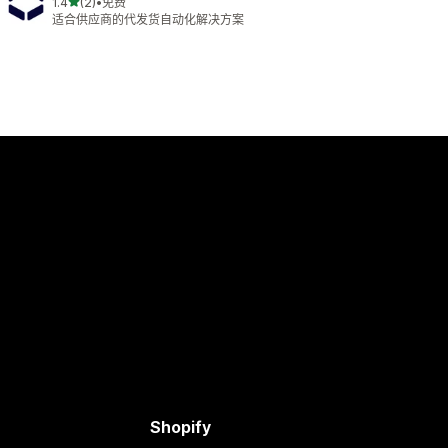
星（满分 5 星）
1.4
(2)
•
免费
总共 2 条评论
适合供应商的代发货自动化解决方案
Shopify