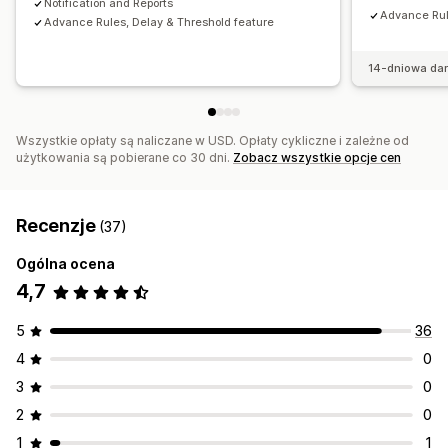
Notification and Reports
Advance Rul
Advance Rules, Delay & Threshold feature
14-dniowa da
Wszystkie opłaty są naliczane w USD. Opłaty cykliczne i zależne od
użytkowania są pobierane co 30 dni.
Zobacz wszystkie opcje cen
Recenzje
(37)
Ogólna ocena
4,7
5
36
4
0
3
0
2
0
1
1