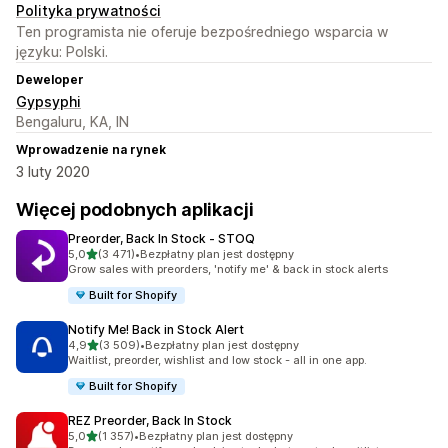
Polityka prywatności
Ten programista nie oferuje bezpośredniego wsparcia w
języku: Polski.
Deweloper
Gypsyphi
Bengaluru, KA, IN
Wprowadzenie na rynek
3 luty 2020
Więcej podobnych aplikacji
Preorder, Back In Stock ‑ STOQ
na 5 gwiazdek
5,0
(3 471)
•
Bezpłatny plan jest dostępny
Łączna liczba recenzji: 3471
Grow sales with preorders, 'notify me' & back in stock alerts
Built for Shopify
Notify Me! Back in Stock Alert
na 5 gwiazdek
4,9
(3 509)
•
Bezpłatny plan jest dostępny
Łączna liczba recenzji: 3509
Waitlist, preorder, wishlist and low stock - all in one app.
Built for Shopify
REZ Preorder, Back In Stock
na 5 gwiazdek
5,0
(1 357)
•
Bezpłatny plan jest dostępny
Łączna liczba recenzji: 1357