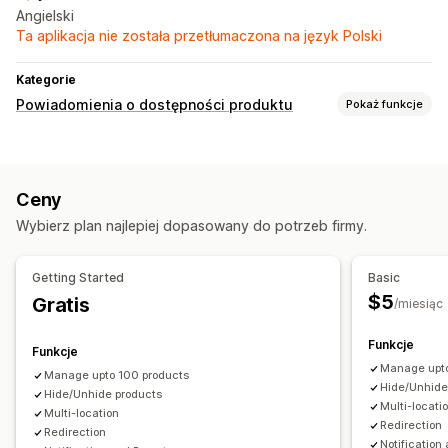
Angielski
Ta aplikacja nie została przetłumaczona na język Polski
Kategorie
Powiadomienia o dostępności produktu
Pokaż funkcje
Powiadomienia
Auto-alerts
Niska dostępność produktu
Ceny
Ponowna dostępność produktu
E-mail
Zapas wyczerpany
Wybierz plan najlepiej dopasowany do potrzeb firmy.
Alerty niestandardowe
Analizy i raporty
Getting Started
Basic
Raporty dotyczące zapasów
$5
Gratis
/miesiąc
Funkcje
Funkcje
Manage upto
Manage upto 100 products
Hide/Unhide
Hide/Unhide products
Multi-locati
Multi-location
Redirection
Redirection
Notification