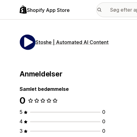
Shopify App Store
Stoshe | Automated AI Content
Anmeldelser
Samlet bedømmelse
0
5
0
4
0
3
0