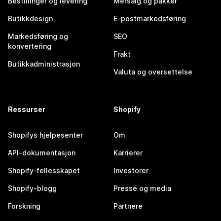
Bestillinger og levering
Mersalg og pakker
Butikkdesign
E-postmarkedsføring
Markedsføring og
SEO
konvertering
Frakt
Butikkadministrasjon
Valuta og oversettelse
Ressurser
Shopify
Shopifys hjelpesenter
Om
API-dokumentasjon
Karrierer
Shopify-fellesskapet
Investorer
Shopify-blogg
Presse og media
Forskning
Partnere