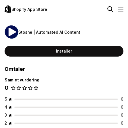
Shopify App Store
Stoshe | Automated AI Content
Installer
Omtaler
Samlet vurdering
0
5
0
4
0
3
0
2
0