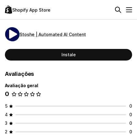
Shopify App Store
Stoshe | Automated AI Content
Instale
Avaliações
Avaliação geral
0
5
0
4
0
3
0
2
0