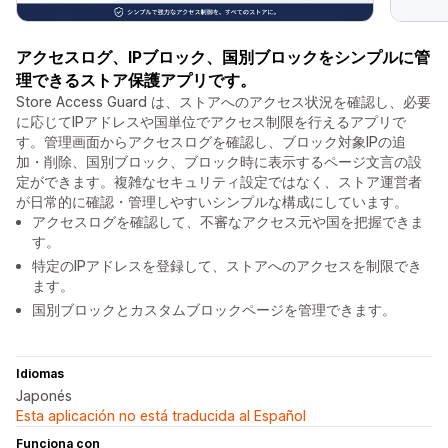
アクセスログ、IPブロック、国別ブロックをシンプルに管
理できるストア保護アプリです。
Store Access Guard は、ストアへのアクセス状況を確認し、必要
に応じてIPアドレスや国単位でアクセス制限を行えるアプリで
す。管理画面からアクセスログを確認し、ブロック対象IPの追
加・削除、国別ブロック、ブロック時に表示するページ文言の設
定ができます。複雑なセキュリティ設定ではなく、ストア運営者
が日常的に確認・管理しやすいシンプルな構成にしています。
アクセスログを確認して、不審なアクセス元や国を把握できま
す。
特定のIPアドレスを登録して、ストアへのアクセスを制限でき
ます。
国別ブロックとカスタムブロックページを管理できます。
Idiomas
Japonés
Esta aplicación no está traducida al Español
Funciona con