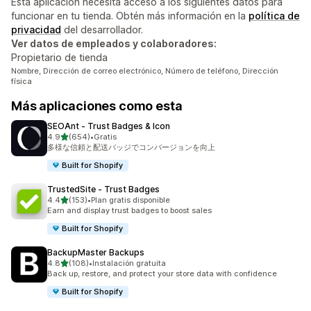
Esta aplicación necesita acceso a los siguientes datos para
funcionar en tu tienda. Obtén más información en la
política de
privacidad
del desarrollador.
Ver datos de empleados y colaboradores:
Propietario de tienda
Nombre, Dirección de correo electrónico, Número de teléfono, Dirección
física
Más aplicaciones como esta
SEOAnt ‑ Trust Badges & Icon
de 5 estrellas
4.9
(654)
•
Gratis
654 reseñas en total
多様な信頼と配送バッジでコンバージョンを向上
Built for Shopify
TrustedSite ‑ Trust Badges
de 5 estrellas
4.4
(153)
•
Plan gratis disponible
153 reseñas en total
Earn and display trust badges to boost sales
Built for Shopify
BackupMaster Backups
de 5 estrellas
4.8
(108)
•
Instalación gratuita
108 reseñas en total
Back up, restore, and protect your store data with confidence
Built for Shopify