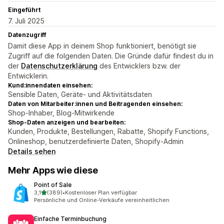
Eingeführt
7. Juli 2025
Datenzugriff
Damit diese App in deinem Shop funktioniert, benötigt sie
Zugriff auf die folgenden Daten. Die Gründe dafür findest du in
der
Datenschutzerklärung
des Entwicklers bzw. der
Entwicklerin.
Kund:innendaten einsehen:
Sensible Daten, Geräte- und Aktivitätsdaten
Daten von Mitarbeiter:innen und Beitragenden einsehen:
Shop-Inhaber, Blog-Mitwirkende
Shop-Daten anzeigen und bearbeiten:
Kunden, Produkte, Bestellungen, Rabatte, Shopify Functions,
Onlineshop, benutzerdefinierte Daten, Shopify-Admin
Details sehen
Mehr Apps wie diese
Point of Sale
von 5 Sternen
3,1
(389)
•
Kostenloser Plan verfügbar
389 Rezensionen insgesamt
Persönliche und Online-Verkäufe vereinheitlichen
Einfache Terminbuchung