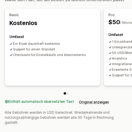
Synchronisierung in Echtzeit
Mitarbeiterverwaltung
Basic
Pro
$50
Kostenlos
Self-Service-Portal
/ Mona
Umfasst
Umfasst
1 Einzelhan
Ein Kiosk dauerhaft kostenlos
Unbegrenzte
Support für einen Standort
50 USD/Mona
Checkouts für Einmalkäufe und Abonnements
Analytics
Integratione
Erweiterte 
Support für 
Enthält automatisch übersetzten Text
Original anzeigen
Alle Gebühren werden in USD berechnet. Wiederkehrende und
nutzungsabhängige Gebühren werden alle 30 Tage in Rechnung
gestellt.