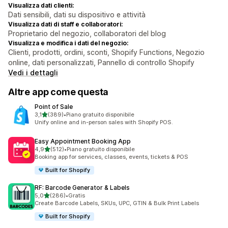
Visualizza dati clienti:
Dati sensibili, dati su dispositivo e attività
Visualizza dati di staff e collaboratori:
Proprietario del negozio, collaboratori del blog
Visualizza e modifica i dati del negozio:
Clienti, prodotti, ordini, sconti, Shopify Functions, Negozio
online, dati personalizzati, Pannello di controllo Shopify
Vedi i dettagli
Altre app come questa
Point of Sale
stelle su 5
3,1
(389)
•
Piano gratuito disponibile
389 recensioni totali
Unify online and in-person sales with Shopify POS.
Easy Appointment Booking App
stelle su 5
4,9
(512)
•
Piano gratuito disponibile
512 recensioni totali
Booking app for services, classes, events, tickets & POS
Built for Shopify
RF: Barcode Generator & Labels
stelle su 5
5,0
(286)
•
Gratis
286 recensioni totali
Create Barcode Labels, SKUs, UPC, GTIN & Bulk Print Labels
Built for Shopify