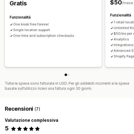
$50
Gratis
Portale self-service
/mese
Funzionalità
Funzionalità
1 retail locat
One kiosk free forever
Unlimited Ki
Single location support
$50/mo per e
One-time and subscription checkouts
Analytics
Integrations
Advanced S
Shopify Pag
Tutte le spese sono fatturate in USD. Per gli addebiti ricorrenti e le spese
basate sull’utilizzo ricevi una fattura ogni 30 giorni.
Recensioni
(7)
Valutazione complessiva
5