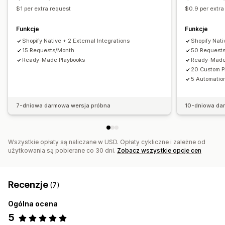
Analizy realizacji zakupu
ROAS
Analizy profilu
$1 per extra request
$0.9 per extra
Śledzenie zakupu
Analiza lejka
Funkcje
Funkcje
Materiały wizualne i raporty
Shopify Native + 2 External Integrations
Shopify Nati
Wskaźniki referencyjne
Niestandardowe raporty
15 Requests/Month
50 Request
Ready-Made Playbooks
Ready-Made
Eksport danych
Dane archiwalne
Prognozy
20 Custom P
Planowanie raportów
Powiadomienia
5 Automatio
7-dniowa darmowa wersja próbna
10-dniowa da
Wszystkie opłaty są naliczane w USD. Opłaty cykliczne i zależne od
użytkowania są pobierane co 30 dni.
Zobacz wszystkie opcje cen
Recenzje
(7)
Ogólna ocena
5