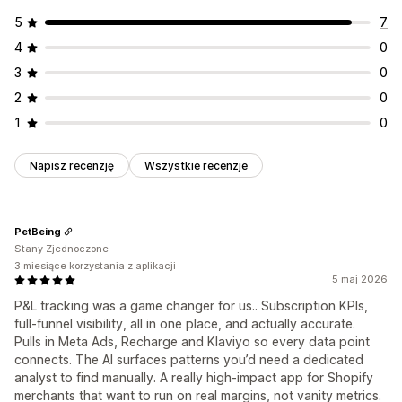
5
7
4
0
3
0
2
0
1
0
Napisz recenzję
Wszystkie recenzje
PetBeing
Stany Zjednoczone
3 miesiące korzystania z aplikacji
5 maj 2026
P&L tracking was a game changer for us.. Subscription KPIs,
full-funnel visibility, all in one place, and actually accurate.
Pulls in Meta Ads, Recharge and Klaviyo so every data point
connects. The AI surfaces patterns you’d need a dedicated
analyst to find manually. A really high-impact app for Shopify
merchants that want to run on real margins, not vanity metrics.