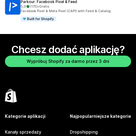
Parkour: Facebook Pixel & Feed
na 5 gwiazdek
5,0
(175)
•
Gratis
Łączna liczba recenzji: 175
Facebook Pixel & Meta Pixel (CAPI) with Feed & Catalog
Built for Shopify
Chcesz dodać aplikację?
Wypróbuj Shopify za darmo przez 3 dni
Kategorie aplikacji
Najpopularniejsze kategorie
Kanały sprzedaży
Dropshipping