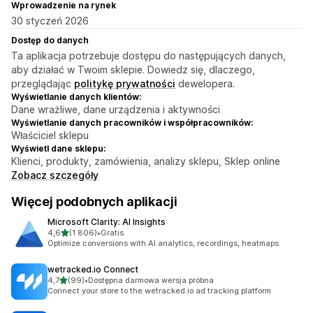
Wprowadzenie na rynek
30 styczeń 2026
Dostęp do danych
Ta aplikacja potrzebuje dostępu do następujących danych,
aby działać w Twoim sklepie. Dowiedz się, dlaczego,
przeglądając
politykę prywatności
dewelopera.
Wyświetlanie danych klientów:
Dane wrażliwe, dane urządzenia i aktywności
Wyświetlanie danych pracowników i współpracowników:
Właściciel sklepu
Wyświetl dane sklepu:
Klienci, produkty, zamówienia, analizy sklepu, Sklep online
Zobacz szczegóły
Więcej podobnych aplikacji
Microsoft Clarity: AI Insights
na 5 gwiazdek
4,6
(1 806)
•
Gratis
Łączna liczba recenzji: 1806
Optimize conversions with AI analytics, recordings, heatmaps
wetracked.io Connect
na 5 gwiazdek
4,7
(99)
•
Dostępna darmowa wersja próbna
Łączna liczba recenzji: 99
Connect your store to the wetracked.io ad tracking platform