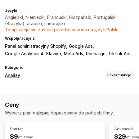
Języki
Angielski, Niemiecki, Francuski, Hiszpański, Portugalski
(Brazylia), arabski, i hebrajski
Ta aplikacja nie została przetłumaczona na język Polski
Współpracuje z
Panel administracyjny Shopify
Google Ads
Google Analytics 4
Klaviyo
Meta Ads
Recharge
TikTok Ads
Kategorie
Analizy
Pokaż funkcje
Zachowanie klientów
Śledzenie aktywności
Segmentacja
Ceny
Długookresowa wartość klienta (LTV)
Analiza lojalności
Wybierz plan najlepiej dopasowany do potrzeb firmy.
Analizy kohorty
Marketing i sprzedaż
Starter
Advanced
Analiza AI
Atrybucja marketingowa
$9
$29
/miesiąc
/miesi