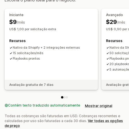
Análise de fidelidade
Análise de coorte
Marketing e vendas
Iniciante
Avançado
Insights de IA
Atribuição de marketing
$9
$29
/mês
/mês
Análise de checkout
ROAS
Insights de lucro
US$ 1,00 por solicitação extra
US$ 0,90 por s
Acompanhamento de compra
Análise de funil
Recursos
Recursos
Elementos visuais e relatórios
Nativo da Shopify + 2 integrações externas
Nativo da Sh
Valores de referência
Relatórios personalizados
15 solicitações/mês
50 solicita
Playbooks prontos
Playbooks pr
Exportação de dados
Análise histórica
Previsão
20 playbook
Agendamento de relatório
Notificações
5 automaçõ
Avaliação gratuita de 7 dias
Avaliação grat
Contém texto traduzido automaticamente
Mostrar original
Todas as cobranças são faturadas em USD. Cobranças recorrentes e
calculadas por uso são faturadas a cada 30 dias.
Ver todas as opções
de preço