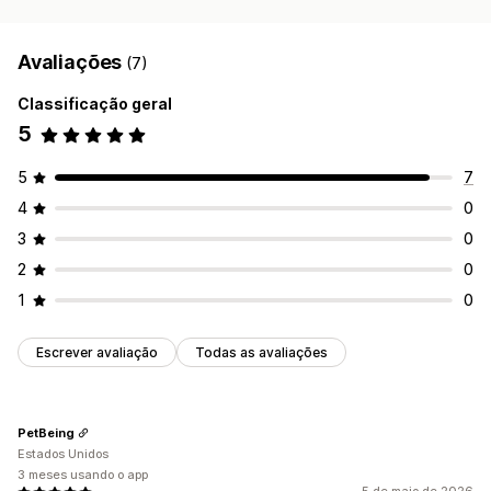
Avaliações
(7)
Classificação geral
5
5
7
4
0
3
0
2
0
1
0
Escrever avaliação
Todas as avaliações
PetBeing
Estados Unidos
3 meses usando o app