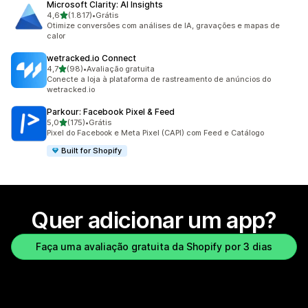
Microsoft Clarity: AI Insights
de 5 estrelas
4,6
(1.817)
•
Grátis
1817 avaliações ao todo
Otimize conversões com análises de IA, gravações e mapas de
calor
wetracked.io Connect
de 5 estrelas
4,7
(98)
•
Avaliação gratuita
98 avaliações ao todo
Conecte a loja à plataforma de rastreamento de anúncios do
wetracked.io
Parkour: Facebook Pixel & Feed
de 5 estrelas
5,0
(175)
•
Grátis
175 avaliações ao todo
Pixel do Facebook e Meta Pixel (CAPI) com Feed e Catálogo
Built for Shopify
Quer adicionar um app?
Faça uma avaliação gratuita da Shopify por 3 dias