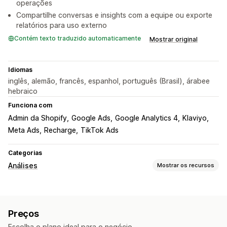
operações
Compartilhe conversas e insights com a equipe ou exporte
relatórios para uso externo
Contém texto traduzido automaticamente
Mostrar original
Idiomas
inglês, alemão, francês, espanhol, português (Brasil), árabee
hebraico
Funciona com
Admin da Shopify
Google Ads
Google Analytics 4
Klaviyo
Meta Ads
Recharge
TikTok Ads
Categorias
Análises
Mostrar os recursos
Comportamento do cliente
Acompanhamento de atividade
Segmentação
Preços
Valor do tempo de vida (LTV, na sigla em inglês)
Escolha o plano ideal para o negócio.