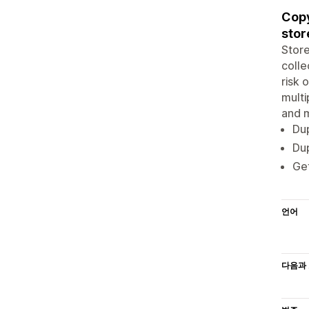
Copy
stor
Store
colle
risk 
multi
and m
Dup
Dup
Get
언어
다음과 