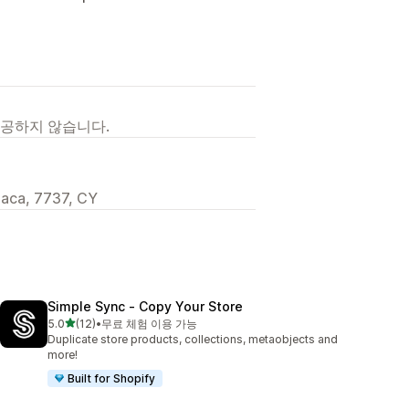
제공하지 않습니다.
rnaca, 7737, CY
Simple Sync ‑ Copy Your Store
별 5개 중
5.0
(12)
•
무료 체험 이용 가능
총 리뷰 12개
Duplicate store products, collections, metaobjects and
more!
Built for Shopify