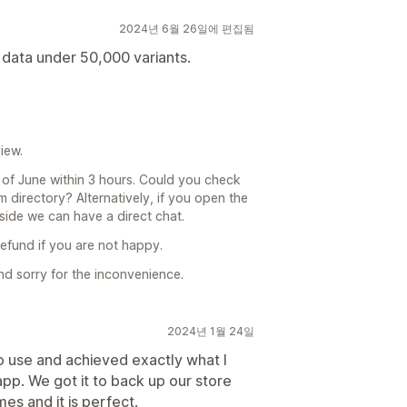
2024년 6월 26일에 편집됨
d data under 50,000 variants.
iew.
d of June within 3 hours. Could you check
m directory? Alternatively, if you open the
side we can have a direct chat.
refund if you are not happy.
nd sorry for the inconvenience.
2024년 1월 24일
o use and achieved exactly what I
app. We got it to back up our store
es and it is perfect.