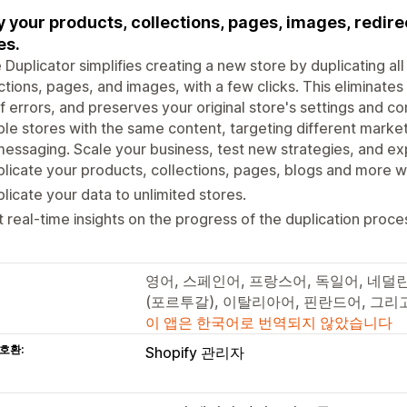
 your products, collections, pages, images, redire
es.
 Duplicator simplifies creating a new store by duplicating all
ctions, pages, and images, with a few clicks. This eliminat
of errors, and preserves your original store's settings and co
ple stores with the same content, targeting different marke
essaging. Scale your business, test new strategies, and exp
licate your products, collections, pages, blogs and more wi
licate your data to unlimited stores.
 real-time insights on the progress of the duplication proce
영어, 스페인어, 프랑스어, 독일어, 네덜
(포르투갈), 이탈리아어, 핀란드어, 그리
이 앱은 한국어로 번역되지 않았습니다
호환:
Shopify 관리자