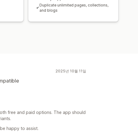
Duplicate unlimited pages, collections,
and blogs
2025년 10월 11일
ompatible
oth free and paid options. The app should
iants.
 be happy to assist.