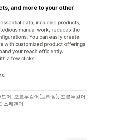
cts, and more to your other
 essential data, including products,
es tedious manual work, reduces the
nfigurations. You can easily create
ts with customized product offerings
and your reach efficiently.
th a few clicks.
ss.
란드어, 포르투갈어(브라질), 포르투갈어
고 스웨덴어