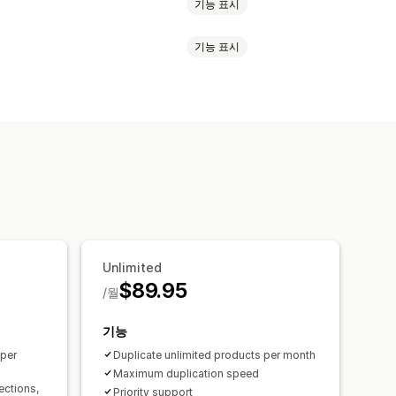
기능 표시
기능 표시
제품
Unlimited
$89.95
/월
기능
 per
Duplicate unlimited products per month
Maximum duplication speed
ections,
Priority support