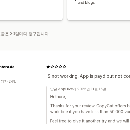
and blogs
 요금은 30일마다 청구됩니다.
ntora.de
IS not working. App is payd but not c
 기간 24일
답글 AppHive개 2025년 11월 15일
Hi there,
Thanks for your review. CopyCat offers b
work fine if you have less than 50.000 var
Feel free to give it another try and we will