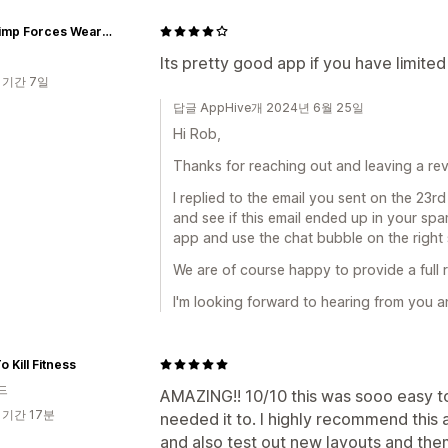
Fat Chimp Forces Wear & Gifts
Its pretty good app if you have limite
 기간 7일
답글 AppHive개 2024년 6월 25일
Hi Rob,
Thanks for reaching out and leaving a rev
I replied to the email you sent on the 23r
and see if this email ended up in your spa
app and use the chat bubble on the right 
We are of course happy to provide a full 
I'm looking forward to hearing from you a
o Kill Fitness
드
AMAZING!! 10/10 this was sooo easy t
 기간 17분
needed it to. I highly recommend this 
and also test out new layouts and them