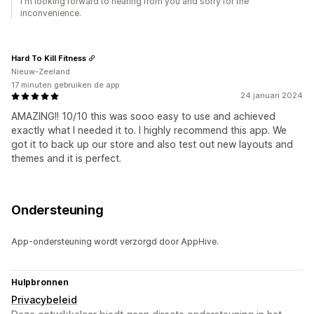
I'm looking forward to hearing from you and sorry for the
inconvenience.
Hard To Kill Fitness
Nieuw-Zeeland
17 minuten gebruiken de app
24 januari 2024
AMAZING!! 10/10 this was sooo easy to use and achieved
exactly what I needed it to. I highly recommend this app. We
got it to back up our store and also test out new layouts and
themes and it is perfect.
Ondersteuning
App-ondersteuning wordt verzorgd door AppHive.
Hulpbronnen
Privacybeleid