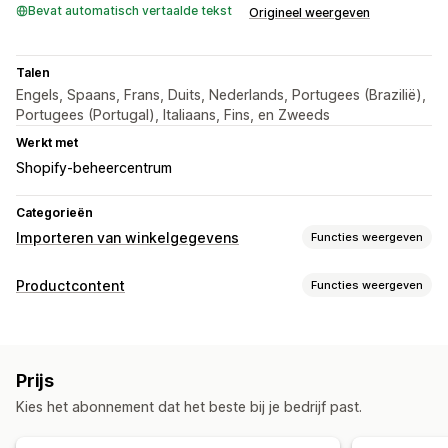
Bevat automatisch vertaalde tekst
Origineel weergeven
Talen
Engels, Spaans, Frans, Duits, Nederlands, Portugees (Brazilië),
Portugees (Portugal), Italiaans, Fins, en Zweeds
Werkt met
Shopify-beheercentrum
Categorieën
Importeren van winkelgegevens
Functies weergeven
Gegevenssynchronisatie
Productcontent
Functies weergeven
Productsynchronisatie
Contenttypes
Gegevensmigratie
Beschrijvingen
Titels
Varianten
Blogposts
Bulkexport
Bulkimport
Collecties
Producten
Prijs
Kies het abonnement dat het beste bij je bedrijf past.