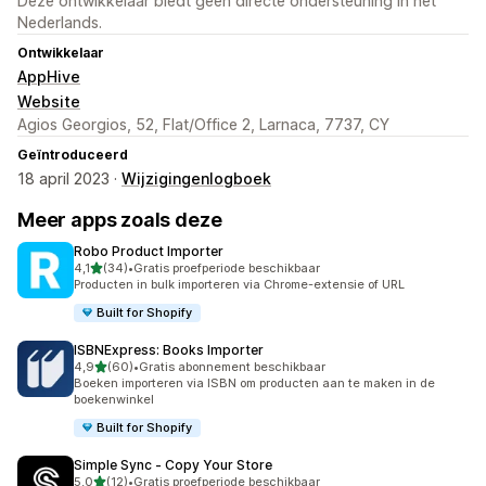
Deze ontwikkelaar biedt geen directe ondersteuning in het
Nederlands.
Ontwikkelaar
AppHive
Website
Agios Georgios, 52, Flat/Office 2, Larnaca, 7737, CY
Geïntroduceerd
18 april 2023 ·
Wijzigingenlogboek
Meer apps zoals deze
Robo Product Importer
van 5 sterren
4,1
(34)
•
Gratis proefperiode beschikbaar
34 recensies in totaal
Producten in bulk importeren via Chrome-extensie of URL
Built for Shopify
ISBNExpress: Books Importer
van 5 sterren
4,9
(60)
•
Gratis abonnement beschikbaar
60 recensies in totaal
Boeken importeren via ISBN om producten aan te maken in de
boekenwinkel
Built for Shopify
Simple Sync ‑ Copy Your Store
van 5 sterren
5,0
(12)
•
Gratis proefperiode beschikbaar