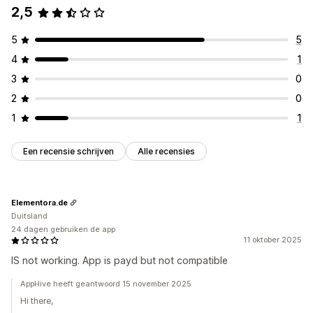
2,5
5
5
4
1
3
0
2
0
1
1
Een recensie schrijven
Alle recensies
Elementora.de
Duitsland
24 dagen gebruiken de app
11 oktober 2025
IS not working. App is payd but not compatible
AppHive heeft geantwoord 15 november 2025
Hi there,